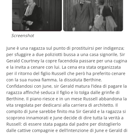
Screenshot
June è una ragazza sul punto di prostituirsi per indigenza;
per sfuggire a due poliziotti bussa a una casa signorile, Sir
Gerald Courtney la copre facendola passare per una cugina
e la invita a cenare con lui. La cena era stata organizzata
per il ritorno del figlio Russell che però ha preferito cenare
con la sua nuova fiamma, la dissoluta Berthine.
Confidandosi con June, sir Gerald matura l’idea di pagare la
ragazza affinché seduca il figlio e lo tolga dalle grinfie di
Berthine. Il piano riesce e in un mese Russell abbandona la
vita sregolata per dedicarsi alla carriera di architetto. Il
compito di June sarebbe finito ma Sir Gerald e la ragazza si
scoprono innamorati e June decide di dire tutta la verità a
Russell: di essere stata pagata dal padre per distoglierlo
dalle cattive compagnie e dell’intenzione di June e Gerald di