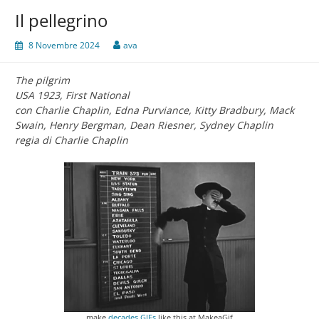
Il pellegrino
8 Novembre 2024
ava
The pilgrim
USA 1923, First National
con Charlie Chaplin, Edna Purviance, Kitty Bradbury, Mack
Swain, Henry Bergman, Dean Riesner, Sydney Chaplin
regia di Charlie Chaplin
make
decades GIFs
like this at MakeaGif