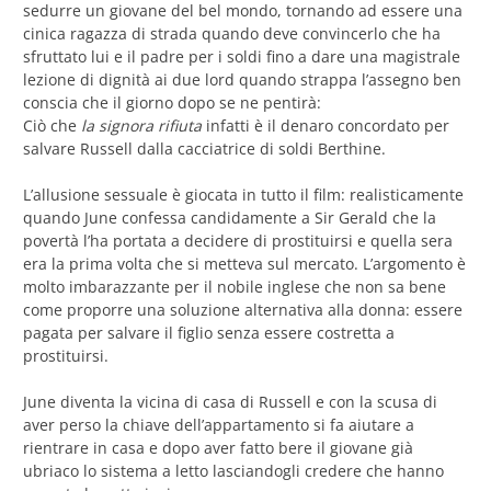
sedurre un giovane del bel mondo, tornando ad essere una
cinica ragazza di strada quando deve convincerlo che ha
sfruttato lui e il padre per i soldi fino a dare una magistrale
lezione di dignità ai due lord quando strappa l’assegno ben
conscia che il giorno dopo se ne pentirà:
Ciò che
la signora rifiuta
infatti è il denaro concordato per
salvare Russell dalla cacciatrice di soldi Berthine.
L’allusione sessuale è giocata in tutto il film: realisticamente
quando June confessa candidamente a Sir Gerald che la
povertà l’ha portata a decidere di prostituirsi e quella sera
era la prima volta che si metteva sul mercato. L’argomento è
molto imbarazzante per il nobile inglese che non sa bene
come proporre una soluzione alternativa alla donna: essere
pagata per salvare il figlio senza essere costretta a
prostituirsi.
June diventa la vicina di casa di Russell e con la scusa di
aver perso la chiave dell’appartamento si fa aiutare a
rientrare in casa e dopo aver fatto bere il giovane già
ubriaco lo sistema a letto lasciandogli credere che hanno