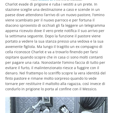
Charlot evade di prigione e ruba i vestiti a un prete. In
stazione sceglie una destinazione a caso e scende in un
paese dove attendono l’arrivo di un nuovo pastore, l’omino
viene scambiato per il nuovo parroco e per fortuna il
diacono sprovvisto di occhiali gli fa leggere un telegramma
appena ricevuto dove il vero prete notifica il suo arrivo per
la settimana seguente. Dopo la funzione il pastore viene
portato a vedere la sua stanza presso una vedova e la sua
avvenente figliola. Ma lungo il tragitto un ex compagno di
cella riconosce Charlot e va a trovarlo finendo per farsi
ospitare quando scopre che in casa ci sono molti contanti
per pagare una rata. Nonostante l’omino faccia di tutto per
evitare il furto, il malintenzionato riesce a fuggire con il
denaro. Nel frattempo lo sceriffo scopre la vera identità del
finto pastore e rimane molto sorpreso quando lo vede
tornare per restituire il maltolto alla ragazza, così invece di
condurlo in prigione lo porta al confine con il Messico.