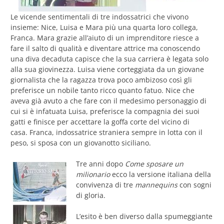
Le vicende sentimentali di tre indossatrici che vivono
insieme: Nice, Luisa e Mara più una quarta loro collega,
Franca. Mara grazie all’aiuto di un imprenditore riesce a
fare il salto di qualità e diventare attrice ma conoscendo
una diva decaduta capisce che la sua carriera è legata solo
alla sua giovinezza. Luisa viene corteggiata da un giovane
giornalista che la ragazza trova poco ambizoso così gli
preferisce un nobile tanto ricco quanto fatuo. Nice che
aveva già avuto a che fare con il medesimo personaggio di
cui si è infatuata Luisa, preferisce la compagnia dei suoi
gatti e finisce per accettare la goffa corte del vicino di
casa. Franca, indossatrice straniera sempre in lotta con il
peso, si sposa con un giovanotto siciliano.
Tre anni dopo
Come sposare un
milionario
ecco la versione italiana della
convivenza di tre
mannequins
con sogni
di gloria.
L’esito è ben diverso dalla spumeggiante