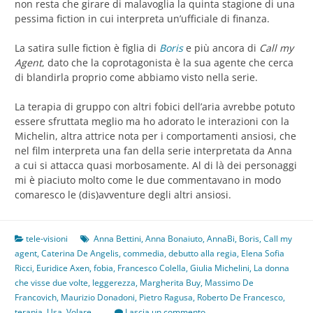
non resta che girare di malavoglia la quinta stagione di una
pessima fiction in cui interpreta un’ufficiale di finanza.
La satira sulle fiction è figlia di
Boris
e più ancora di
Call my
Agent
, dato che la coprotagonista è la sua agente che cerca
di blandirla proprio come abbiamo visto nella serie.
La terapia di gruppo con altri fobici dell’aria avrebbe potuto
essere sfruttata meglio ma ho adorato le interazioni con la
Michelin, altra attrice nota per i comportamenti ansiosi, che
nel film interpreta una fan della serie interpretata da Anna
a cui si attacca quasi morbosamente. Al di là dei personaggi
mi è piaciuto molto come le due commentavano in modo
comaresco le (dis)avventure degli altri ansiosi.
tele-visioni
Anna Bettini
,
Anna Bonaiuto
,
AnnaBi
,
Boris
,
Call my
agent
,
Caterina De Angelis
,
commedia
,
debutto alla regia
,
Elena Sofia
Ricci
,
Euridice Axen
,
fobia
,
Francesco Colella
,
Giulia Michelini
,
La donna
che visse due volte
,
leggerezza
,
Margherita Buy
,
Massimo De
Francovich
,
Maurizio Donadoni
,
Pietro Ragusa
,
Roberto De Francesco
,
terapia
,
Usa
,
Volare
Lascia un commento