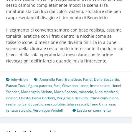
sesso cambino completamente mood: la scena si fa
innaturalista con luci dai colori violenti, sfocature che ben
rappresentano il disagio e il tormento di Benedetto.
Il segmento al convento sempre con base realista, assume
tonalità ieratiche con i frati dentro le nicchie come se
fossero icone, dimensione che diventa onirica in alcune
scene della clinica e resta molto interessante il modo in cui
le voci della sala operatoria si mescolano con le prime
rievocazioni dell’infanzia quando inizia l’intervento.
tele-visioni
Antonella Patti
,
Benedetto Parisi
,
Delia Boccardo
,
Fausto Tozzi
,
figura paterna
,
frati
,
Giovanna
,
icone
,
Immacolata
,
Lionel
Stander
,
Mariangela Melato
,
Mario Scaccia
,
miracolo
,
Nino Manfredi
,
onirico
,
Oreste
,
Paola Borboni
,
Per grazia ricevuta
,
Prima comunione
,
realismo
,
Sant’Eusebio
,
sessuofobia
,
tabù sessuali
,
Tano Cimarosa
,
tentato suicidio
,
Véronique Vendell
Lascia un commento