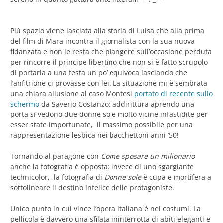
Più spazio viene lasciata alla storia di Luisa che alla prima
del film di Mara incontra il giornalista con la sua nuova
fidanzata e non le resta che piangere sull’occasione perduta
per rincorre il principe libertino che non si è fatto scrupolo
di portarla a una festa un po’ equivoca lasciando che
l’anfitrione ci provasse con lei. La situazione mi è sembrata
una chiara allusione al caso Montesi
portato di recente sullo
schermo
da Saverio Costanzo: addirittura aprendo una
porta si vedono due donne sole molto vicine infastidite per
esser state importunate, il massimo possibile per una
rappresentazione lesbica nei bacchettoni anni ’50!
Tornando al paragone con
Come sposare un milionario
anche la fotografia è opposta: invece di uno sgargiante
technicolor, la fotografia di
Donne sole
è cupa e mortifera a
sottolineare il destino infelice delle protagoniste.
Unico punto in cui vince l’opera italiana è nei costumi. La
pellicola è davvero una sfilata ininterrotta di abiti eleganti e