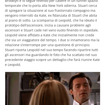
Brooklyn e lo segue finendo per cadere in un tunnel spazio
temporale che lo porta alla New York odierna. Stuart cerca
di spiegare la situazione al suo frastornato compagno ma
vengono interrotti da Kate, ex fidanzata di Stuart che abita
al piano di sotto. La scomparsa di Leopold, che ha ideato il
prototipo dell’ascensore, inizia a causare problemi agli
ascensori e Stuart cade nel vano vuoto finendo in ospedale.
Leopold viene affidato a Kate che inizialmente non crede
che sia un viaggiatore del tempo. I due si innamorano ma la
relazione s’interrompe per una questione di principio.
Stuart riporta Leopold nel suo tempo facendo ripartire tutti
gli ascensori ma guardando le foto che ha scattato nel suo
precedente viaggio scopre un dettaglio che farà riunire Kate
e Leopold.