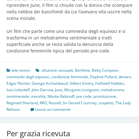
riprendere June, il film si chiude con la donna che scompare
nella nebbia dei bassifondi da cui l’avevano vita uscire nella
scena iniziale.
Un film che parte come una commedia degli equivoci e si
trasforma in un melodramma sentimentale a tratti
superficiale anche se resta valida la denuncia della
condizione femminile tipica del periodo pre-code.
tele-visioni
allusione sessuale
,
Berthine
,
Betty Compson
,
commedia degli equivoci
,
condizione femminile
,
Daphne Pollard
,
denaro
,
Edgar Norton
,
George Archainbaud
,
Gilbert Emery
,
Halliwell Hobbes
,
Ivan Lebedeff
,
John Darrow
,
June
,
Margaret Livingston
,
melodramma
sentimentale
,
moralità
,
Nikolai Rabinoff
,
pre code
,
prostituzione
,
Reginald Sharland
,
RKO
,
Russell
,
Sir Gerald Courtney
,
sospetto
,
The Lady
Refuses
Lascia un commento
Per grazia ricevuta