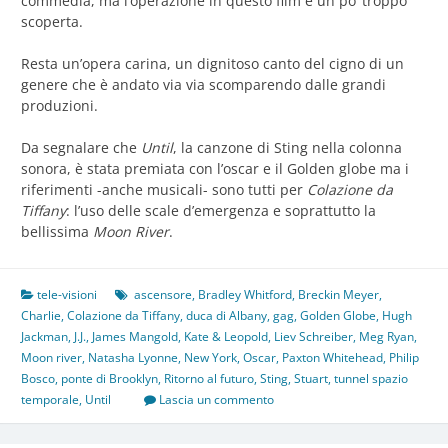
commedia, ma l’operazione in questo film è un po’ troppo
scoperta.
Resta un’opera carina, un dignitoso canto del cigno di un
genere che è andato via via scomparendo dalle grandi
produzioni.
Da segnalare che
Until
, la canzone di Sting nella colonna
sonora, è stata premiata con l’oscar e il Golden globe ma i
riferimenti -anche musicali- sono tutti per
Colazione da
Tiffany
: l’uso delle scale d’emergenza e soprattutto la
bellissima
Moon River
.
tele-visioni
ascensore
,
Bradley Whitford
,
Breckin Meyer
,
Charlie
,
Colazione da Tiffany
,
duca di Albany
,
gag
,
Golden Globe
,
Hugh
Jackman
,
J.J.
,
James Mangold
,
Kate & Leopold
,
Liev Schreiber
,
Meg Ryan
,
Moon river
,
Natasha Lyonne
,
New York
,
Oscar
,
Paxton Whitehead
,
Philip
Bosco
,
ponte di Brooklyn
,
Ritorno al futuro
,
Sting
,
Stuart
,
tunnel spazio
temporale
,
Until
Lascia un commento