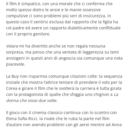
Il film è simpatico, con una morale che ci conferma che
molto spesso dietro le ansie e le manie ossessive
compulsive ci sono problemi più seri di insicurezza, in
questo caso il sentirsi esclusa dal rapporto che la figlia ha
col padre ed avere un rapporto dialetticamente conflittuale
con il proprio genitore.
Volare
mi ha divertito anche se non regala nessuna
sorpresa, ma penso che una ventata di leggerezza su temi
ansiogeni in questi anni di angoscia sia comunque una nota
piacevole.
La Buy non risparmia comunque citazioni colte: la sequenza
iniziale che mostra l’attrice tentare di prendere il volo per la
Corea e girare il film che le svolterà la carriera è tutta girata
con la protagonista di spalle che sfoggia uno chignon a
La
donna che visse due volte
.
Il gioco con il cinema classico continua con lo scontro con
Elena Sofia Ricci, la rivale che le ruba la parte nel film
d’autore non avendo problemi con gli aerei mentre ad Anna