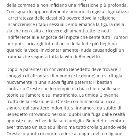
della commedia non inficiano una riflessione più profonda.
Con sguardo apparentemente bonario il regista stigmatizza
l’arretratezza delle classi più povere dove la religione
incancrenisce i tabù sessuali; emblematica la figura della
zia che non esita a ricevere gli amanti tutte le notti
indifferente alle angosce del nipote che sente tutti i rumori
per poi scaricargli tutto il peso della fede più beghina
quando la vede (involontariamente) nuda causandogli un
trauma che segnerà tutta la vita di Benedetto.
Dopo la parentesi in convento Benedetto deve trovare il
coraggio di affrontare il mondo (e le donne) ma si rifugia
nuovamente in una nuova figura paterna: il bastian
contrario Oreste che lo riempie di chiacchiere sulle sue
teorie sull’amore e sul matrimonio. La timida Giovanna,
frutto della relazione di Oreste con Immacolata, ricca
signora dal carattere indomito, si innamora da subito di
Benedetto ritrovando nei suoi dubbi una fuga dalle realtà
opposte e assertive della sua famiglia. Benedetto sembra
aver trovato un suo equilibrio ma tutto crolla quando vede
Oreste in punto di morte cedere ai dogmi della religione