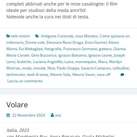
completi abbinati anche per le mise casalinghe: il film
ideale per studiosi della moda anni’50!
Notevole anche la cura nei titoli di testa.
tele-visioni
Antigone Costanda
,
caso Montesi
,
Come sposare un
milionario
,
Donne sole
,
Eleonora Rossi Drago
,
Enzo Garinei
,
Ettore
Manni
,
Evi Maltagliati
,
fotografia
,
Francesco Sormano
,
gattara
,
Gianna
Maria Canale
,
Gino Buzzanca
,
Ignazio Balsamo
,
Ignazio Leone
,
Joseph
Lenzi
,
lesbiche
,
Luciana Angiolillo
,
Luisa
,
mannequins
,
Mara
,
Marilyn
Monroe
,
moda
,
morale
,
Nice
,
Paolo Stoppa
,
Saverio Costanzo
,
solitudine
,
technicolor
,
titoli di testa
,
Vittorio Sala
,
Vittorio Vaser
,
voce off
Lascia un commento
Volare
22 Novembre 2024
ava
Italia, 2023
con Margherita Buy, Anna Bonaiuto, Giulia Michelini,