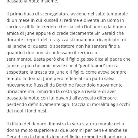
passato la notte insieme.
Il primo buco di sceneggiatura avviene nel salto temporale
di un mese in cui Russell si redime e diventa un uomo in
carriera: difficile credere che sia solo l’influenza da buona
amica di June eppure ci crede ciecamente Sir Gerald che
durante i report della ragazza si innamora -ricambiato- di
lei (anche di questo lo spettatore non ha sentore fino a
quando i due non si confessano il reciproco
sentimento). Basta però che il figlio geloso dica al padre che
June era più che amichevole che il “gentiluomo” inizi a
sospettare la tresca tra June e il figlio, come aveva sempre
temuto la donna. June però fedele al suo patto salva
nuovamente Russell da Berthine facendolo nuovamente
ubriacare ma l’omicidio la costringe a rivelare di aver
passato la notte con lui davanti all’avvocato difensore,
perdendo definitivamente ogni traccia di moralità agli occhi
dei nobili londinesi.
Il rifiuto del denaro dimostra la vera statura morale della
donna molto superiore ai due uomini per bene e anche se
Gerald con la benedizione del figlio, promette di andare a