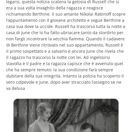
legarsi, questa notizia scatena la gelosia di Russell che si
era a sua volta invaghito della ragazza e reagisce
richiamando Berthine. Il suo amante Nikolai Rabinoff scopre
l’appuntamento con il giovane architetto e segue Berthine a
casa sua dove la uccide. Russell ha trascorso tutta la notte a
casa di June che lo ha fatto ubriacare tanto da stordirlo per
non fargli incontrare la vecchia fiamma. Quando il cadavere
di Berthine viene ritrovato nel suo appartamento, Russell è
il primo sospettato e a salvarlo è ancora June che rivela che
il ragazzo ha trascorso la notte con lei. Ad ingelosirsi
stavolta è il padre e la ragazza capisce che è avvenuto quel
che ha sempre temuto: la sua condizione farà sempre
dubitare della sua integrità. Intanto la polizia ha scoperto il
vero colpevole e June, dopo aver stracciato l’assegno se ne
va delusa