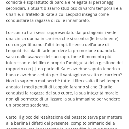
comicità è soprattutto di parola e relegata ai personaggi
secondari, a Stuart bizzarro studioso di varchi temporali e a
Charlie, il fratello di Kate a cui Leopold insegna come
conquistare la ragazza di cui è innamorato.
Lo scontro tra i sessi rappresentato dai protagonisti vede
una cinica donna in carriera che si scontra (letteralmente)
con un gentiluomo d’altri tempi. Il senso dell’onore di
Leopold rischia di farle perdere la promozione quando la
salva dalle
avances
del suo capo, forse il momento più
interessante del film è proprio l’ambiguità della gestione del
rapporto con J.J. da parte di Kate: avrebbe saputo tenerlo a
bada o avrebbe ceduto per il vantaggioso scatto di carriera?
Non lo sapremo mai perché tutto il film esalta il bel tempo
andato: i modi gentili di Leopold faranno sì che Charlie
conquisti la ragazza del suo cuore, la sua integrità morale
non gli permette di utilizzare la sua immagine per vendere
un prodotto scadente.
Certo, il gioco dell’esaltazione del passato serve per mettere
alla berlina i difetti del presente, compito primario della