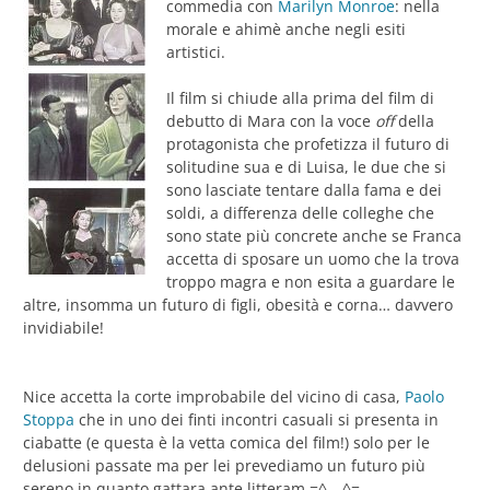
commedia con
Marilyn Monroe
: nella
morale e ahimè anche negli esiti
artistici.
Il film si chiude alla prima del film di
debutto di Mara con la voce
off
della
protagonista che profetizza il futuro di
solitudine sua e di Luisa, le due che si
sono lasciate tentare dalla fama e dei
soldi, a differenza delle colleghe che
sono state più concrete anche se Franca
accetta di sposare un uomo che la trova
troppo magra e non esita a guardare le
altre, insomma un futuro di figli, obesità e corna… davvero
invidiabile!
Nice accetta la corte improbabile del vicino di casa,
Paolo
Stoppa
che in uno dei finti incontri casuali si presenta in
ciabatte (e questa è la vetta comica del film!) solo per le
delusioni passate ma per lei prevediamo un futuro più
sereno in quanto gattara ante litteram =^. _^=