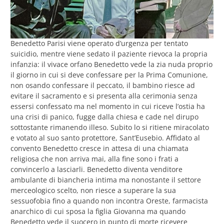
Benedetto Parisi viene operato d’urgenza per tentato
suicidio, mentre viene sedato il paziente rievoca la propria
infanzia: il vivace orfano Benedetto vede la zia nuda proprio
il giorno in cui si deve confessare per la Prima Comunione,
non osando confessare il peccato, il bambino riesce ad
evitare il sacramento e si presenta alla cerimonia senza
essersi confessato ma nel momento in cui riceve l’ostia ha
una crisi di panico, fugge dalla chiesa e cade nel dirupo
sottostante rimanendo illeso. Subito lo si ritiene miracolato
e votato al suo santo protettore, Sant’Eusebio. Affidato al
convento Benedetto cresce in attesa di una chiamata
religiosa che non arriva mai, alla fine sono i frati a
convincerlo a lasciarli. Benedetto diventa venditore
ambulante di biancheria intima ma nonostante il settore
merceologico scelto, non riesce a superare la sua
sessuofobia fino a quando non incontra Oreste, farmacista
anarchico di cui sposa la figlia Giovanna ma quando
Benedetto vede il suocero in punto di morte ricevere