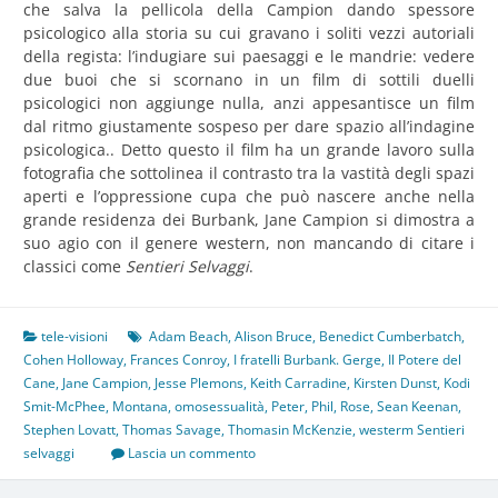
che salva la pellicola della Campion dando spessore
psicologico alla storia su cui gravano i soliti vezzi autoriali
della regista: l’indugiare sui paesaggi e le mandrie: vedere
due buoi che si scornano in un film di sottili duelli
psicologici non aggiunge nulla, anzi appesantisce un film
dal ritmo giustamente sospeso per dare spazio all’indagine
psicologica.. Detto questo il film ha un grande lavoro sulla
fotografia che sottolinea il contrasto tra la vastità degli spazi
aperti e l’oppressione cupa che può nascere anche nella
grande residenza dei Burbank, Jane Campion si dimostra a
suo agio con il genere western, non mancando di citare i
classici come
Sentieri Selvaggi
.
tele-visioni
Adam Beach
,
Alison Bruce
,
Benedict Cumberbatch
,
Cohen Holloway
,
Frances Conroy
,
I fratelli Burbank. Gerge
,
Il Potere del
Cane
,
Jane Campion
,
Jesse Plemons
,
Keith Carradine
,
Kirsten Dunst
,
Kodi
Smit-McPhee
,
Montana
,
omosessualità
,
Peter
,
Phil
,
Rose
,
Sean Keenan
,
Stephen Lovatt
,
Thomas Savage
,
Thomasin McKenzie
,
westerm Sentieri
selvaggi
Lascia un commento