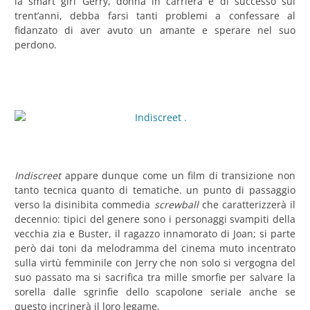
la smart girl Gerry, donna in carriera e di successo sui
trent’anni, debba farsi tanti problemi a confessare al
fidanzato di aver avuto un amante e sperare nel suo
perdono.
Indiscreet
appare dunque come un film di transizione non
tanto tecnica quanto di tematiche. un punto di passaggio
verso la disinibita commedia
screwball
che caratterizzerà il
decennio: tipici del genere sono i personaggi svampiti della
vecchia zia e Buster, il ragazzo innamorato di Joan; si parte
però dai toni da melodramma del cinema muto incentrato
sulla virtù femminile con Jerry che non solo si vergogna del
suo passato ma si sacrifica tra mille smorfie per salvare la
sorella dalle sgrinfie dello scapolone seriale anche se
questo incrinerà il loro legame,