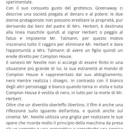
sperimentale.
Con il suo consueto gusto del grottesco, Greenaway ci
descrive una società piegata al denaro e al potere: le due
donne protagoniste non possono ereditare la proprietà, pur
derivando dai beni del padre di Mrs. Herbert, è destinata
alla linea maschile quindi al signor Herbert o peggio al
fatuo e impotente Mr. Talmann, per questo motivo
inscenano tutto il raggiro per eliminare Mr. Herbert e dare
l’opportunità a Mrs. Talmann di avere un figlio quindi un
erede diretto per Compton House.
Il vanesio Mr Neville non si accorge di essere finito in una
situazione più grande di lui, la sua estraneità al mondo di
Compton House è rappresentato dal suo abbigliamento,
nero mentre realizza i disegni, in contrasto con il bianco
degli altri personaggi e bianco quando torna in visita e tutta
Compton House è vestita di nero, in lutto per la morte di Mr.
Herbert.
Oltre che un divertito sberleffo libertino, il film è anche una
riflessione sullo sguardo dell’artista, e quindi anche sul
cinema: Mr. Neville utilizza una griglia per realizzare le sue
opere che ricorda molto il principio della macchina da presa
c’è un soggetto e una prospettiva e soprattutto una cornice