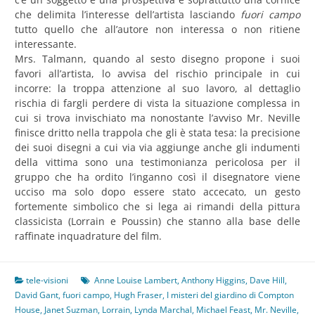
che delimita l’interesse dell’artista lasciando
fuori campo
tutto quello che all’autore non interessa o non ritiene
interessante.
Mrs. Talmann, quando al sesto disegno propone i suoi
favori all’artista, lo avvisa del rischio principale in cui
incorre: la troppa attenzione al suo lavoro, al dettaglio
rischia di fargli perdere di vista la situazione complessa in
cui si trova invischiato ma nonostante l’avviso Mr. Neville
finisce dritto nella trappola che gli è stata tesa: la precisione
dei suoi disegni a cui via via aggiunge anche gli indumenti
della vittima sono una testimonianza pericolosa per il
gruppo che ha ordito l’inganno così il disegnatore viene
ucciso ma solo dopo essere stato accecato, un gesto
fortemente simbolico che si lega ai rimandi della pittura
classicista (Lorrain e Poussin) che stanno alla base delle
raffinate inquadrature del film.
tele-visioni
Anne Louise Lambert
,
Anthony Higgins
,
Dave Hill
,
David Gant
,
fuori campo
,
Hugh Fraser
,
I misteri del giardino di Compton
House
,
Janet Suzman
,
Lorrain
,
Lynda Marchal
,
Michael Feast
,
Mr. Neville
,