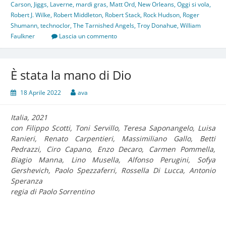
Carson
,
Jiggs
,
Laverne
,
mardi gras
,
Matt Ord
,
New Orleans
,
Oggi si vola
,
Robert J. Wilke
,
Robert Middleton
,
Robert Stack
,
Rock Hudson
,
Roger
Shumann
,
technoclor
,
The Tarnished Angels
,
Troy Donahue
,
William
Faulkner
Lascia un commento
È stata la mano di Dio
18 Aprile 2022
ava
Italia, 2021
con Filippo Scotti, Toni Servillo, Teresa Saponangelo, Luisa
Ranieri, Renato Carpentieri, Massimiliano Gallo, Betti
Pedrazzi, Ciro Capano, Enzo Decaro, Carmen Pommella,
Biagio Manna, Lino Musella, Alfonso Perugini, Sofya
Gershevich, Paolo Spezzaferri, Rossella Di Lucca, Antonio
Speranza
regia di Paolo Sorrentino