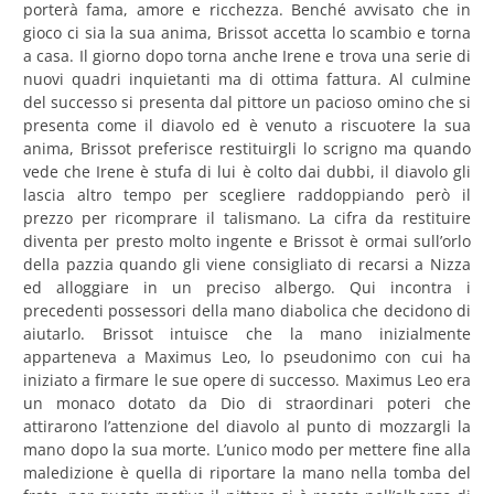
porterà fama, amore e ricchezza. Benché avvisato che in
gioco ci sia la sua anima, Brissot accetta lo scambio e torna
a casa. Il giorno dopo torna anche Irene e trova una serie di
nuovi quadri inquietanti ma di ottima fattura. Al culmine
del successo si presenta dal pittore un pacioso omino che si
presenta come il diavolo ed è venuto a riscuotere la sua
anima, Brissot preferisce restituirgli lo scrigno ma quando
vede che Irene è stufa di lui è colto dai dubbi, il diavolo gli
lascia altro tempo per scegliere raddoppiando però il
prezzo per ricomprare il talismano. La cifra da restituire
diventa per presto molto ingente e Brissot è ormai sull’orlo
della pazzia quando gli viene consigliato di recarsi a Nizza
ed alloggiare in un preciso albergo. Qui incontra i
precedenti possessori della mano diabolica che decidono di
aiutarlo. Brissot intuisce che la mano inizialmente
apparteneva a Maximus Leo, lo pseudonimo con cui ha
iniziato a firmare le sue opere di successo. Maximus Leo era
un monaco dotato da Dio di straordinari poteri che
attirarono l’attenzione del diavolo al punto di mozzargli la
mano dopo la sua morte. L’unico modo per mettere fine alla
maledizione è quella di riportare la mano nella tomba del