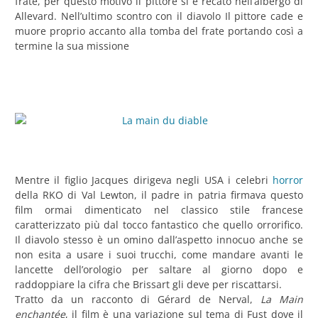
frate, per questo motivo il pittore si è recato nell’albergo di
Allevard. Nell’ultimo scontro con il diavolo Il pittore cade e
muore proprio accanto alla tomba del frate portando così a
termine la sua missione
Mentre il figlio Jacques dirigeva negli USA i celebri
horror
della RKO di Val Lewton, il padre in patria firmava questo
film ormai dimenticato nel classico stile francese
caratterizzato più dal tocco fantastico che quello orrorifico.
Il diavolo stesso è un omino dall’aspetto innocuo anche se
non esita a usare i suoi trucchi, come mandare avanti le
lancette dell’orologio per saltare al giorno dopo e
raddoppiare la cifra che Brissart gli deve per riscattarsi.
Tratto da un racconto di Gérard de Nerval,
La Main
enchantée
, il film è una variazione sul tema di Fust dove il