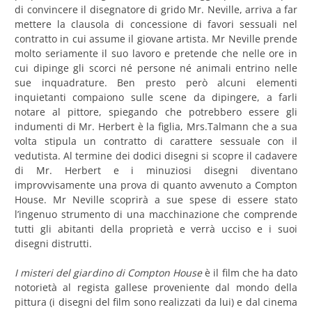
di convincere il disegnatore di grido Mr. Neville, arriva a far
mettere la clausola di concessione di favori sessuali nel
contratto in cui assume il giovane artista. Mr Neville prende
molto seriamente il suo lavoro e pretende che nelle ore in
cui dipinge gli scorci né persone né animali entrino nelle
sue inquadrature. Ben presto però alcuni elementi
inquietanti compaiono sulle scene da dipingere, a farli
notare al pittore, spiegando che potrebbero essere gli
indumenti di Mr. Herbert è la figlia, Mrs.Talmann che a sua
volta stipula un contratto di carattere sessuale con il
vedutista. Al termine dei dodici disegni si scopre il cadavere
di Mr. Herbert e i minuziosi disegni diventano
improvvisamente una prova di quanto avvenuto a Compton
House. Mr Neville scoprirà a sue spese di essere stato
l’ingenuo strumento di una macchinazione che comprende
tutti gli abitanti della proprietà e verrà ucciso e i suoi
disegni distrutti.
I misteri del giardino di Compton House
è il film che ha dato
notorietà al regista gallese proveniente dal mondo della
pittura (i disegni del film sono realizzati da lui) e dal cinema