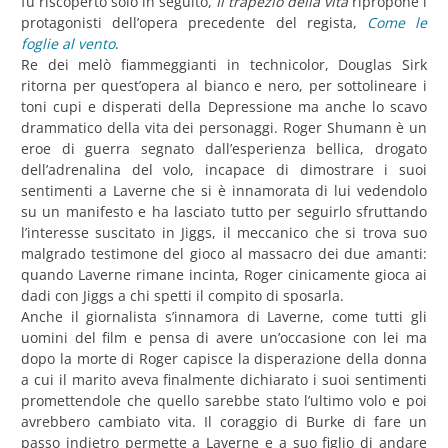
fu riscoperto solo in seguito,
Il trapezio della vita
ripropone i
protagonisti dell’opera precedente del regista,
Come le
foglie al vento
.
Re dei melò fiammeggianti in technicolor, Douglas Sirk
ritorna per quest’opera al bianco e nero, per sottolineare i
toni cupi e disperati della Depressione ma anche lo scavo
drammatico della vita dei personaggi. Roger Shumann è un
eroe di guerra segnato dall’esperienza bellica, drogato
dell’adrenalina del volo, incapace di dimostrare i suoi
sentimenti a Laverne che si è innamorata di lui vedendolo
su un manifesto e ha lasciato tutto per seguirlo sfruttando
l’interesse suscitato in Jiggs, il meccanico che si trova suo
malgrado testimone del gioco al massacro dei due amanti:
quando Laverne rimane incinta, Roger cinicamente gioca ai
dadi con Jiggs a chi spetti il compito di sposarla.
Anche il giornalista s’innamora di Laverne, come tutti gli
uomini del film e pensa di avere un’occasione con lei ma
dopo la morte di Roger capisce la disperazione della donna
a cui il marito aveva finalmente dichiarato i suoi sentimenti
promettendole che quello sarebbe stato l’ultimo volo e poi
avrebbero cambiato vita. Il coraggio di Burke di fare un
passo indietro permette a Laverne e a suo figlio di andare