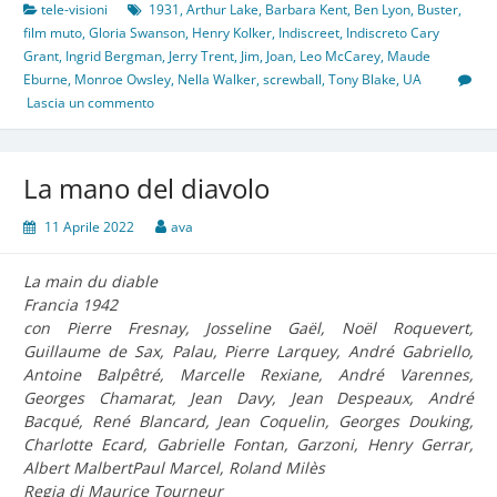
tele-visioni
1931
,
Arthur Lake
,
Barbara Kent
,
Ben Lyon
,
Buster
,
film muto
,
Gloria Swanson
,
Henry Kolker
,
Indiscreet
,
Indiscreto Cary
Grant
,
Ingrid Bergman
,
Jerry Trent
,
Jim
,
Joan
,
Leo McCarey
,
Maude
Eburne
,
Monroe Owsley
,
Nella Walker
,
screwball
,
Tony Blake
,
UA
Lascia un commento
La mano del diavolo
11 Aprile 2022
ava
La main du diable
Francia 1942
con Pierre Fresnay, Josseline Gaël, Noël Roquevert,
Guillaume de Sax, Palau, Pierre Larquey, André Gabriello,
Antoine Balpêtré, Marcelle Rexiane, André Varennes,
Georges Chamarat, Jean Davy, Jean Despeaux, André
Bacqué, René Blancard, Jean Coquelin, Georges Douking,
Charlotte Ecard, Gabrielle Fontan, Garzoni, Henry Gerrar,
Albert MalbertPaul Marcel, Roland Milès
Regia di Maurice Tourneur