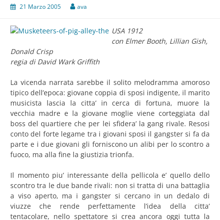
21 Marzo 2005
ava
USA 1912
con Elmer Booth, Lillian Gish,
Donald Crisp
regia di David Wark Griffith
La vicenda narrata sarebbe il solito melodramma amoroso
tipico dell’epoca: giovane coppia di sposi indigente, il marito
musicista lascia la citta’ in cerca di fortuna, muore la
vecchia madre e la giovane moglie viene corteggiata dal
boss del quartiere che per lei sfidera’ la gang rivale. Resosi
conto del forte legame tra i giovani sposi il gangster si fa da
parte e i due giovani gli forniscono un alibi per lo scontro a
fuoco, ma alla fine la giustizia trionfa.
Il momento piu’ interessante della pellicola e’ quello dello
scontro tra le due bande rivali: non si tratta di una battaglia
a viso aperto, ma i gangster si cercano in un dedalo di
viuzze che rende perfettamente l’idea della citta’
tentacolare, nello spettatore si crea ancora oggi tutta la