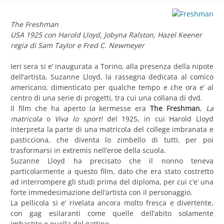
The Freshman
USA 1925 con Harold Lloyd, Jobyna Ralston, Hazel Keener
regia di Sam Taylor e Fred C. Newmeyer
Ieri sera si e’ inaugurata a Torino, alla presenza della nipote
dell’artista, Suzanne Lloyd, la rassegna dedicata al comico
americano, dimenticato per qualche tempo e che ora e’ al
centro di una serie di progetti, tra cui una collana di dvd.
Il film che ha aperto la kermesse era
The Freshman
,
La
matricola
o
Viva lo sport!
del 1925, in cui Harold Lloyd
interpreta la parte di una matricola del college imbranata e
pasticciona, che diventa lo zimbello di tutti, per poi
trasformarsi in extremis nell’eroe della scuola.
Suzanne Lloyd ha precisato che il nonno teneva
particolarmente a questo film, dato che era stato costretto
ad interrompere gli studi prima del diploma, per cui c’e’ una
forte immedesimazione dell’artista con il personaggio.
La pellicola si e’ rivelata ancora molto fresca e divertente,
con gag esilaranti come quelle dell’abito solamente
imbastito o quella del gattino.