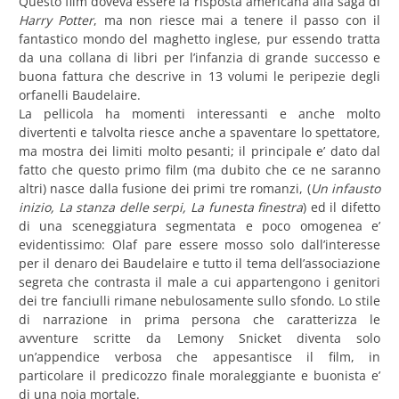
Questo film doveva essere la risposta americana alla saga di
Harry Potter
, ma non riesce mai a tenere il passo con il
fantastico mondo del maghetto inglese, pur essendo tratta
da una collana di libri per l’infanzia di grande successo e
buona fattura che descrive in 13 volumi le peripezie degli
orfanelli Baudelaire.
La pellicola ha momenti interessanti e anche molto
divertenti e talvolta riesce anche a spaventare lo spettatore,
ma mostra dei limiti molto pesanti; il principale e’ dato dal
fatto che questo primo film (ma dubito che ce ne saranno
altri) nasce dalla fusione dei primi tre romanzi, (
Un infausto
inizio, La stanza delle serpi, La funesta finestra
) ed il difetto
di una sceneggiatura segmentata e poco omogenea e’
evidentissimo: Olaf pare essere mosso solo dall’interesse
per il denaro dei Baudelaire e tutto il tema dell’associazione
segreta che contrasta il male a cui appartengono i genitori
dei tre fanciulli rimane nebulosamente sullo sfondo. Lo stile
di narrazione in prima persona che caratterizza le
avventure scritte da Lemony Snicket diventa solo
un’appendice verbosa che appesantisce il film, in
particolare il predicozzo finale moraleggiante e buonista e’
di una noia mortale.