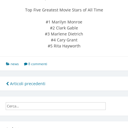
Top Five Greatest Movie Stars of All Time
#1 Marilyn Monroe
#2 Clark Gable
#3 Marlene Dietrich
#4 Cary Grant
#5 Rita Hayworth
news
8 commenti
Navigazione
Articoli precedenti
articoli