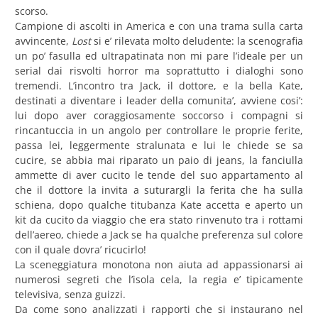
scorso.
Campione di ascolti in America e con una trama sulla carta
avvincente,
Lost
si e’ rilevata molto deludente: la scenografia
un po’ fasulla ed ultrapatinata non mi pare l’ideale per un
serial dai risvolti horror ma soprattutto i dialoghi sono
tremendi. L’incontro tra Jack, il dottore, e la bella Kate,
destinati a diventare i leader della comunita’, avviene cosi’:
lui dopo aver coraggiosamente soccorso i compagni si
rincantuccia in un angolo per controllare le proprie ferite,
passa lei, leggermente stralunata e lui le chiede se sa
cucire, se abbia mai riparato un paio di jeans, la fanciulla
ammette di aver cucito le tende del suo appartamento al
che il dottore la invita a suturargli la ferita che ha sulla
schiena, dopo qualche titubanza Kate accetta e aperto un
kit da cucito da viaggio che era stato rinvenuto tra i rottami
dell’aereo, chiede a Jack se ha qualche preferenza sul colore
con il quale dovra’ ricucirlo!
La sceneggiatura monotona non aiuta ad appassionarsi ai
numerosi segreti che l’isola cela, la regia e’ tipicamente
televisiva, senza guizzi.
Da come sono analizzati i rapporti che si instaurano nel