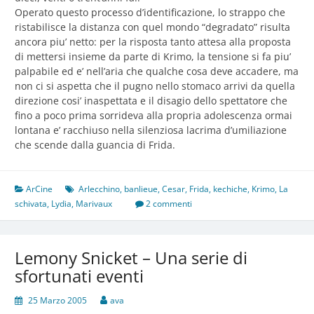
Operato questo processo d’identificazione, lo strappo che
ristabilisce la distanza con quel mondo “degradato” risulta
ancora piu’ netto: per la risposta tanto attesa alla proposta
di mettersi insieme da parte di Krimo, la tensione si fa piu’
palpabile ed e’ nell’aria che qualche cosa deve accadere, ma
non ci si aspetta che il pugno nello stomaco arrivi da quella
direzione cosi’ inaspettata e il disagio dello spettatore che
fino a poco prima sorrideva alla propria adolescenza ormai
lontana e’ racchiuso nella silenziosa lacrima d’umiliazione
che scende dalla guancia di Frida.
ArCine
Arlecchino
,
banlieue
,
Cesar
,
Frida
,
kechiche
,
Krimo
,
La
schivata
,
Lydia
,
Marivaux
2 commenti
Lemony Snicket – Una serie di
sfortunati eventi
25 Marzo 2005
ava