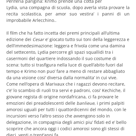
Periferia parigina: Krimo prende una cotta per
Lydia, una compagna di scuola, dopo averla vista provare la
recita scolastica, per amor suo vestira’ i panni di un
improbabile Arlecchino..
Il film che ha fatto incetta dei premi principali all’ultima
edizione dei
Cesar
e’ giocato tutto sui toni della leggerezza e
dell’immedesimazione: leggera e frivola come una damina
del settecento, Lydia percorre gli spazi squallidi tra i
casermoni del quartiere indossando il suo costume di
scena: tutto si trasfigura nella luce di quell’abito fuori dal
tempo e Krimo non puo’ fare a meno di restare abbagliato
da una visione cosi’ diversa dalla normalita’ in cui vive.
Come nell’opera di Marivaux che i ragazzi devono recitare,
c’e’ lo scambio di ruoli tra servi e padroni, cosi’ Kechiche, il
giovane regista di origine nordafricana, ci fa provare le
emozioni dei preadolescenti delle
banlieue
, i primi palpiti
amorosi uguali per tutti i quattordicenni del mondo, con le
incursioni verso l’altro sesso che avvengono solo in
delegazione, in compagnia degli amici piu’ fidati ed e’ bello
scoprire che ancora oggi i codici amorosi sono gli stessi di
dieci, venti o trent’anni fa..