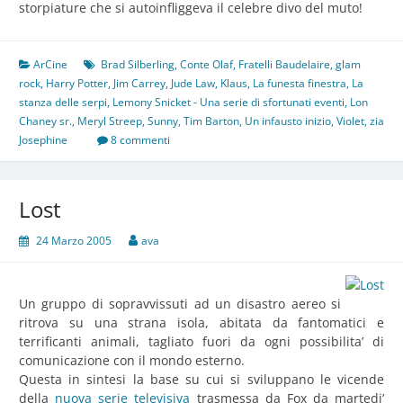
storpiature che si autoinfliggeva il celebre divo del muto!
ArCine
Brad Silberling
,
Conte Olaf
,
Fratelli Baudelaire
,
glam
rock
,
Harry Potter
,
Jim Carrey
,
Jude Law
,
Klaus
,
La funesta finestra
,
La
stanza delle serpi
,
Lemony Snicket - Una serie di sfortunati eventi
,
Lon
Chaney sr.
,
Meryl Streep
,
Sunny
,
Tim Barton
,
Un infausto inizio
,
Violet
,
zia
Josephine
8 commenti
Lost
24 Marzo 2005
ava
Un gruppo di sopravvissuti ad un disastro aereo si
ritrova su una strana isola, abitata da fantomatici e
terrificanti animali, tagliato fuori da ogni possibilita’ di
comunicazione con il mondo esterno.
Questa in sintesi la base su cui si sviluppano le vicende
della
nuova serie televisiva
trasmessa da Fox da martedi’