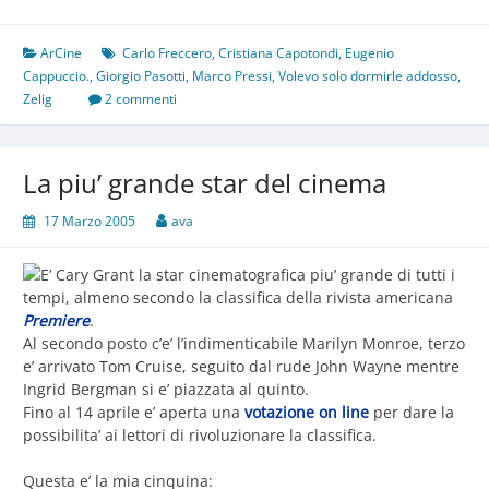
ArCine
Carlo Freccero
,
Cristiana Capotondi
,
Eugenio
Cappuccio.
,
Giorgio Pasotti
,
Marco Pressi
,
Volevo solo dormirle addosso
,
Zelig
2 commenti
La piu’ grande star del cinema
17 Marzo 2005
ava
E’ Cary Grant la star cinematografica piu’ grande di tutti i
tempi, almeno secondo la classifica della rivista americana
Premiere
.
Al secondo posto c’e’ l’indimenticabile Marilyn Monroe, terzo
e’ arrivato Tom Cruise, seguito dal rude John Wayne mentre
Ingrid Bergman si e’ piazzata al quinto.
Fino al 14 aprile e’ aperta una
votazione on line
per dare la
possibilita’ ai lettori di rivoluzionare la classifica.
Questa e’ la mia cinquina: