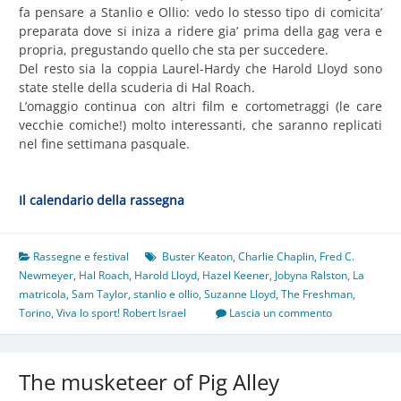
fa pensare a Stanlio e Ollio: vedo lo stesso tipo di comicita’
preparata dove si iniza a ridere gia’ prima della gag vera e
propria, pregustando quello che sta per succedere.
Del resto sia la coppia Laurel-Hardy che Harold Lloyd sono
state stelle della scuderia di Hal Roach.
L’omaggio continua con altri film e cortometraggi (le care
vecchie comiche!) molto interessanti, che saranno replicati
nel fine settimana pasquale.
Il calendario della rassegna
Rassegne e festival
Buster Keaton
,
Charlie Chaplin
,
Fred C.
Newmeyer
,
Hal Roach
,
Harold Lloyd
,
Hazel Keener
,
Jobyna Ralston
,
La
matricola
,
Sam Taylor
,
stanlio e ollio
,
Suzanne Lloyd
,
The Freshman
,
Torino
,
Viva lo sport! Robert Israel
Lascia un commento
The musketeer of Pig Alley