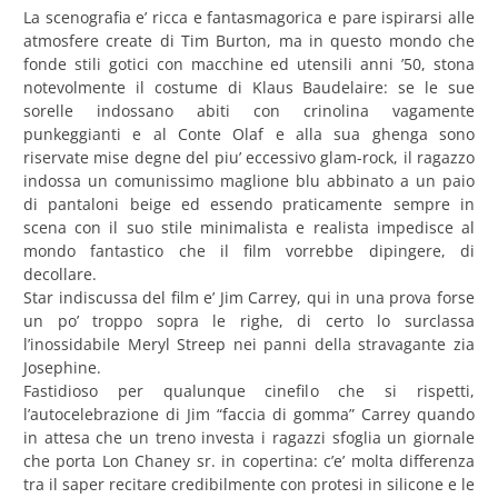
La scenografia e’ ricca e fantasmagorica e pare ispirarsi alle
atmosfere create di Tim Burton, ma in questo mondo che
fonde stili gotici con macchine ed utensili anni ’50, stona
notevolmente il costume di Klaus Baudelaire: se le sue
sorelle indossano abiti con crinolina vagamente
punkeggianti e al Conte Olaf e alla sua ghenga sono
riservate mise degne del piu’ eccessivo glam-rock, il ragazzo
indossa un comunissimo maglione blu abbinato a un paio
di pantaloni beige ed essendo praticamente sempre in
scena con il suo stile minimalista e realista impedisce al
mondo fantastico che il film vorrebbe dipingere, di
decollare.
Star indiscussa del film e’ Jim Carrey, qui in una prova forse
un po’ troppo sopra le righe, di certo lo surclassa
l’inossidabile Meryl Streep nei panni della stravagante zia
Josephine.
Fastidioso per qualunque cinefilo che si rispetti,
l’autocelebrazione di Jim “faccia di gomma” Carrey quando
in attesa che un treno investa i ragazzi sfoglia un giornale
che porta Lon Chaney sr. in copertina: c’e’ molta differenza
tra il saper recitare credibilmente con protesi in silicone e le