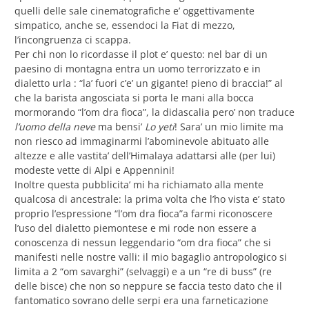
quelli delle sale cinematografiche e’ oggettivamente
simpatico, anche se, essendoci la Fiat di mezzo,
l’incongruenza ci scappa.
Per chi non lo ricordasse il plot e’ questo: nel bar di un
paesino di montagna entra un uomo terrorizzato e in
dialetto urla : “la’ fuori c’e’ un gigante! pieno di braccia!” al
che la barista angosciata si porta le mani alla bocca
mormorando “l’om dra fioca”, la didascalia pero’ non traduce
l’uomo della neve
ma bensi’
Lo yeti
! Sara’ un mio limite ma
non riesco ad immaginarmi l’abominevole abituato alle
altezze e alle vastita’ dell’Himalaya adattarsi alle (per lui)
modeste vette di Alpi e Appennini!
Inoltre questa pubblicita’ mi ha richiamato alla mente
qualcosa di ancestrale: la prima volta che l’ho vista e’ stato
proprio l’espressione “l’om dra fioca”a farmi riconoscere
l’uso del dialetto piemontese e mi rode non essere a
conoscenza di nessun leggendario “om dra fioca” che si
manifesti nelle nostre valli: il mio bagaglio antropologico si
limita a 2 “om savarghi” (selvaggi) e a un “re di buss” (re
delle bisce) che non so neppure se faccia testo dato che il
fantomatico sovrano delle serpi era una farneticazione