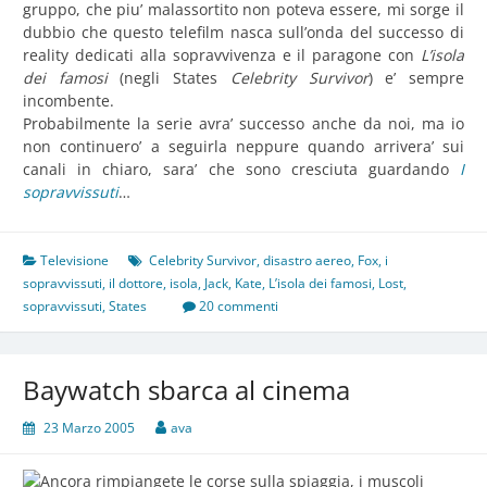
gruppo, che piu’ malassortito non poteva essere, mi sorge il
dubbio che questo telefilm nasca sull’onda del successo di
reality dedicati alla sopravvivenza e il paragone con
L’isola
dei famosi
(negli States
Celebrity Survivor
) e’ sempre
incombente.
Probabilmente la serie avra’ successo anche da noi, ma io
non continuero’ a seguirla neppure quando arrivera’ sui
canali in chiaro, sara’ che sono cresciuta guardando
I
sopravvissuti
…
Televisione
Celebrity Survivor
,
disastro aereo
,
Fox
,
i
sopravvissuti
,
il dottore
,
isola
,
Jack
,
Kate
,
L’isola dei famosi
,
Lost
,
sopravvissuti
,
States
20 commenti
Baywatch sbarca al cinema
23 Marzo 2005
ava
Ancora rimpiangete le corse sulla spiaggia, i muscoli