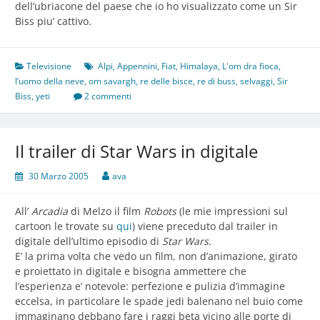
dell’ubriacone del paese che io ho visualizzato come un Sir
Biss piu’ cattivo.
Televisione
Alpi
,
Appennini
,
Fiat
,
Himalaya
,
L'om dra fioca
,
l’uomo della neve
,
om savargh
,
re delle bisce
,
re di buss
,
selvaggi
,
Sir
Biss
,
yeti
2 commenti
Il trailer di Star Wars in digitale
30 Marzo 2005
ava
All’
Arcadia
di Melzo il film
Robots
(le mie impressioni sul
cartoon le trovate su
qui
) viene preceduto dal trailer in
digitale dell’ultimo episodio di
Star Wars
.
E’ la prima volta che vedo un film, non d’animazione, girato
e proiettato in digitale e bisogna ammettere che
l’esperienza e’ notevole: perfezione e pulizia d’immagine
eccelsa, in particolare le spade jedi balenano nel buio come
immaginano debbano fare i raggi beta vicino alle porte di