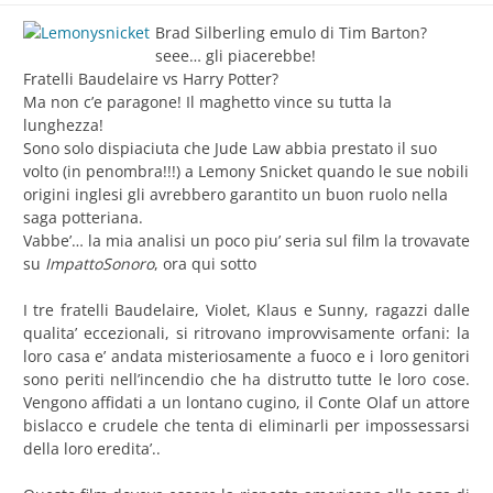
Brad Silberling emulo di Tim Barton?
seee… gli piacerebbe!
Fratelli Baudelaire vs Harry Potter?
Ma non c’e paragone! Il maghetto vince su tutta la
lunghezza!
Sono solo dispiaciuta che Jude Law abbia prestato il suo
volto (in penombra!!!) a Lemony Snicket quando le sue nobili
origini inglesi gli avrebbero garantito un buon ruolo nella
saga potteriana.
Vabbe’… la mia analisi un poco piu’ seria sul film la trovavate
su
ImpattoSonoro
, ora qui sotto
I tre fratelli Baudelaire, Violet, Klaus e Sunny, ragazzi dalle
qualita’ eccezionali, si ritrovano improvvisamente orfani: la
loro casa e’ andata misteriosamente a fuoco e i loro genitori
sono periti nell’incendio che ha distrutto tutte le loro cose.
Vengono affidati a un lontano cugino, il Conte Olaf un attore
bislacco e crudele che tenta di eliminarli per impossessarsi
della loro eredita’..