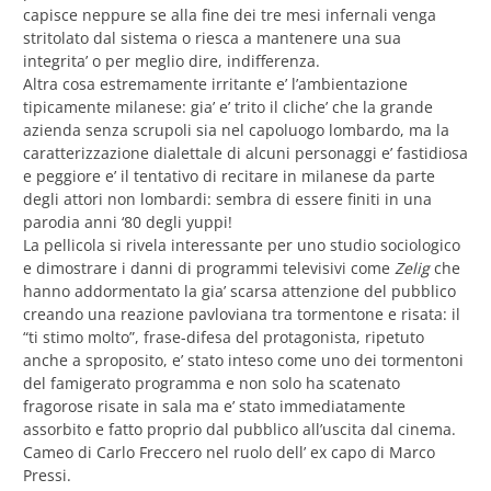
capisce neppure se alla fine dei tre mesi infernali venga
stritolato dal sistema o riesca a mantenere una sua
integrita’ o per meglio dire, indifferenza.
Altra cosa estremamente irritante e’ l’ambientazione
tipicamente milanese: gia’ e’ trito il cliche’ che la grande
azienda senza scrupoli sia nel capoluogo lombardo, ma la
caratterizzazione dialettale di alcuni personaggi e’ fastidiosa
e peggiore e’ il tentativo di recitare in milanese da parte
degli attori non lombardi: sembra di essere finiti in una
parodia anni ‘80 degli yuppi!
La pellicola si rivela interessante per uno studio sociologico
e dimostrare i danni di programmi televisivi come
Zelig
che
hanno addormentato la gia’ scarsa attenzione del pubblico
creando una reazione pavloviana tra tormentone e risata: il
“ti stimo molto”, frase-difesa del protagonista, ripetuto
anche a sproposito, e’ stato inteso come uno dei tormentoni
del famigerato programma e non solo ha scatenato
fragorose risate in sala ma e’ stato immediatamente
assorbito e fatto proprio dal pubblico all’uscita dal cinema.
Cameo di Carlo Freccero nel ruolo dell’ ex capo di Marco
Pressi.