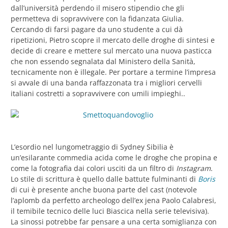
dall’università perdendo il misero stipendio che gli
permetteva di sopravvivere con la fidanzata Giulia.
Cercando di farsi pagare da uno studente a cui dà
ripetizioni, Pietro scopre il mercato delle droghe di sintesi e
decide di creare e mettere sul mercato una nuova pasticca
che non essendo segnalata dal Ministero della Sanità,
tecnicamente non è illegale. Per portare a termine l’impresa
si avvale di una banda raffazzonata tra i migliori cervelli
italiani costretti a sopravvivere con umili impieghi..
L’esordio nel lungometraggio di Sydney Sibilia è
un’esilarante commedia acida come le droghe che propina e
come la fotografia dai colori usciti da un filtro di
Instagram
.
Lo stile di scrittura è quello dalle battute fulminanti di
Boris
di cui è presente anche buona parte del cast (notevole
l’aplomb da perfetto archeologo dell’ex jena Paolo Calabresi,
il temibile tecnico delle luci Biascica nella serie televisiva).
La sinossi potrebbe far pensare a una certa somiglianza con