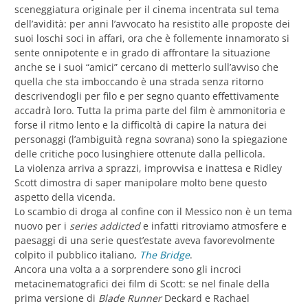
sceneggiatura originale per il cinema incentrata sul tema
dell’avidità: per anni l’avvocato ha resistito alle proposte dei
suoi loschi soci in affari, ora che è follemente innamorato si
sente onnipotente e in grado di affrontare la situazione
anche se i suoi “amici” cercano di metterlo sull’avviso che
quella che sta imboccando è una strada senza ritorno
descrivendogli per filo e per segno quanto effettivamente
accadrà loro. Tutta la prima parte del film è ammonitoria e
forse il ritmo lento e la difficoltà di capire la natura dei
personaggi (l’ambiguità regna sovrana) sono la spiegazione
delle critiche poco lusinghiere ottenute dalla pellicola.
La violenza arriva a sprazzi, improvvisa e inattesa e Ridley
Scott dimostra di saper manipolare molto bene questo
aspetto della vicenda.
Lo scambio di droga al confine con il Messico non è un tema
nuovo per i
series addicted
e infatti ritroviamo atmosfere e
paesaggi di una serie quest’estate aveva favorevolmente
colpito il pubblico italiano,
The Bridge
.
Ancora una volta a a sorprendere sono gli incroci
metacinematografici dei film di Scott: se nel finale della
prima versione di
Blade Runner
Deckard e Rachael