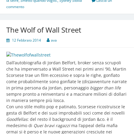
la seire
,
Smetto quando voglio.
,
Sydney Sibilia
Lascia un
commento
The Wolf of Wall Street
12 Febbraio 2014
ava
Dall’autobiografia di Jordan Belfort, broker senza scrupoli
che ha imperversato a Wall Street nei primi anni ’90, Martin
Scorsese trae un film eccessivo e sopra le righe, gonfiato
come probabilmente sono gonfiate le (dis)avventure narrate
in prima persona da Jordan, personaggio
bigger than life
sempre pronto a reinventarsi e a macinare milioni di dollari
in maniera sempre più losca.
Con uno stile molto pop e patinato, Scorsese ricostruisce le
gesta di Belfort e dei suoi improbabili soci come dei novelli
Goodfellas
: del resto il background di Jordan &co. è il
medesimo di
Quei bravi ragazzi
ma l’appeal della mafia
ormai si è perso e le nuove generazioni cresciute nei