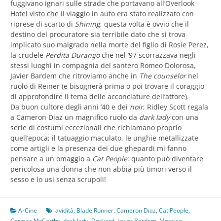
fuggivano ignari sulle strade che portavano all’Overlook
Hotel visto che il viaggio in auto era stato realizzato con
riprese di scarto di
Shining
, questa volta è ovvio che il
destino del procuratore sia terribile dato che si trova
implicato suo malgrado nella morte del figlio di Rosie Perez,
la crudele
Perdita Durango
che nel ’97 scorrazzava negli
stessi luoghi in compagnia del santero Romeo Dolorosa,
Javier Bardem che ritroviamo anche in
The counselor
nel
ruolo di Reiner (e bisognerà prima o poi trovare il coraggio
di approfondire il tema delle acconciature dell’attore).
Da buon cultore degli anni ’40 e dei
noir
, Ridley Scott regala
a Cameron Diaz un magnifico ruolo da
dark lady
con una
serie di costumi eccezionali che richiamano proprio
quell’epoca; il tatuaggio maculato, le unghie metallizzate
come artigli e la presenza dei due ghepardi mi fanno
pensare a un omaggio a
Cat People
: quanto può diventare
pericolosa una donna che non abbia più timori verso il
sesso e lo usi senza scrupoli!
ArCine
avidità
,
Blade Runner
,
Cameron Diaz
,
Cat People
,
Cormac McCarthy
,
dark lady
,
Deckard
,
Javier Bardem
,
Messico
,