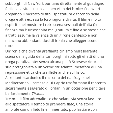
sobborghi di New York puntano direttamente al guadagno
facile, alla vita lussuosa e ben vista dei broker finanziari
drogando il mercato di titoli spazzatura e facendo della
droga e altri eccessi la loro ragione di vita. Il film è molto
esplicito nel mostrare i retroscena sessuali dell’alta (?)
finanza ma è un’oscenità mai gratuita e fine a se stessa che
a tratti assume la valenza di un girone dantesco e non
mancano abbondanti dosi di ironia che alleggeriscono il
tutto.
Un’ironia che diventa graffiante cinismo nell’esilarante
scena della guida della Lamborghini sotto gli effetti di una
droga paralizzante: senza alcuna pietà Scorsese riduce il
suo protagonista a un verme strisciante, metafora di una
regressione etica che si riflette anche sul fisico.
Altrettanto sardonico il racconto del naufragio nel
Mediterraneo: Scorsese e Di Caprio trasformano il racconto
sicuramente esagerato di Jordan in un occasione per citare
beffardamente
Titanic
.
Tre ore di film adrenalinico che volano via senza lasciare
allo spettatore il tempo di prendere fiato, una storia
amorale con un lieto fine immeritato, può lasciare con