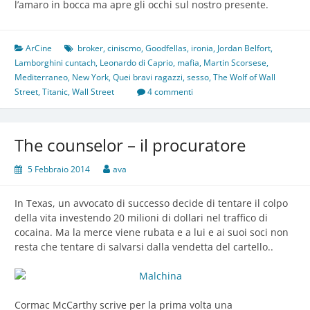
l’amaro in bocca ma apre gli occhi sul nostro presente.
ArCine
broker
,
ciniscmo
,
Goodfellas
,
ironia
,
Jordan Belfort
,
Lamborghini cuntach
,
Leonardo di Caprio
,
mafia
,
Martin Scorsese
,
Mediterraneo
,
New York
,
Quei bravi ragazzi
,
sesso
,
The Wolf of Wall
Street
,
Titanic
,
Wall Street
4 commenti
The counselor – il procuratore
5 Febbraio 2014
ava
In Texas, un avvocato di successo decide di tentare il colpo
della vita investendo 20 milioni di dollari nel traffico di
cocaina. Ma la merce viene rubata e a lui e ai suoi soci non
resta che tentare di salvarsi dalla vendetta del cartello..
Cormac McCarthy scrive per la prima volta una