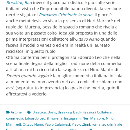
Breaking Bad
invece il gioco parodistico è più sulle serie
italiane visto che l’improponibile banda diventa la versione
nerd e sfigata di
Romanzo Criminale la serie
. Il gioco è
anche metatelevisivo vista la presenza di Neri Marcorè nel
ruolo del Murena, boss dello spaccio romano che rivela a
sua volta un passato colto, idea già proposta in una delle
prime interpretazioni dell’attore all’
Ottavo Nano
quando
faceva il modello vanesio ed era in realtà un laureato
riciclatosi in questo ruolo.
Ottima conferma per il protagonista Edoardo Leo che nella
scena finale degna della miglior tradizione della commedia
all’italiana mi ha ricordato la svagatezza di Nino Manfredi.
Smetto quando voglio
è la miglior commedia italiana in sala
al momento ma non avendo nel cast comici di richiamo non
avrà (soprattutto in provincia) lo spazio che merita, quindi
affrettatevi a vederlo.
ArCine
Biascica
,
Boris
,
Breaking Bad - Reazioni Collaterali
,
commedia
,
Edoardo Leo
,
il murena
,
Instagram
,
Neri Marcorè
,
Nino
Manfredi
,
Ottavo Nano
,
Paolo Calabresi
,
Pietro Zinni
,
romanzo criminale