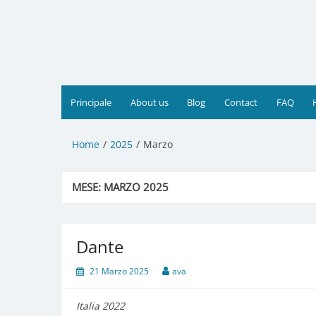
Vai
al
contenuto
Principale
About us
Blog
Contact
FAQ
Home
2025
Marzo
MESE:
MARZO 2025
Dante
21 Marzo 2025
ava
Italia 2022