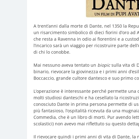
A trent’anni dalla morte di Dante, nel 1350 la Repu
un risarcimento simbolico di dieci fiorini d’oro ad A
che resta a Ravenna in odio ai fiorentini e a custo
l’incarico sarà un viaggio per ricostruire parte dell
di chi lo conobbe.
Mai nessuno aveva tentato un
biopic
sulla vita di 
binario, rievocare la giovinezza e i primi anni d’esil
Boccaccio, grande cultore dantesco e suo primo co
L’operazione è interessante perché permette una cer
molti studiosi danteschi e ha cesellato la ricostruz
conosciuto Dante in prima persona permette di us
più fantasioso, l’ospitalità ricevuta da una mugnaia
Commedia, che è un libro di morti. Pur avendo letto 
scolastici) non avevo mai riflettuto su questo dettag
Il rievocare quindi i primi anni di vita di Dante, la 