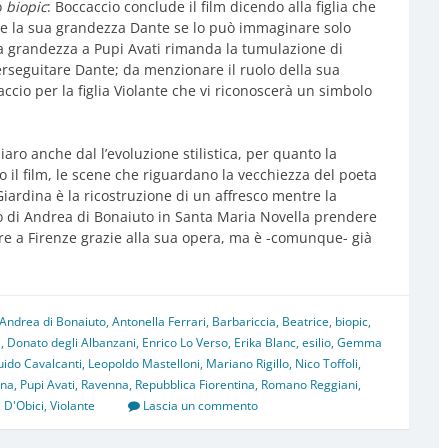
o
biopic
: Boccaccio conclude il film dicendo alla figlia che
te la sua grandezza Dante se lo può immaginare solo
a grandezza a Pupi Avati rimanda la tumulazione di
erseguitare Dante; da menzionare il ruolo della sua
cio per la figlia Violante che vi riconoscerà un simbolo
aro anche dal l’evoluzione stilistica, per quanto la
o il film, le scene che riguardano la vecchiezza del poeta
Giardina è la ricostruzione di un affresco mentre la
 di Andrea di Bonaiuto in Santa Maria Novella prendere
are a Firenze grazie alla sua opera, ma è -comunque- già
Andrea di Bonaiuto
,
Antonella Ferrari
,
Barbariccia
,
Beatrice
,
biopic
,
a
,
Donato degli Albanzani
,
Enrico Lo Verso
,
Erika Blanc
,
esilio
,
Gemma
ido Cavalcanti
,
Leopoldo Mastelloni
,
Mariano Rigillo
,
Nico Toffoli
,
ina
,
Pupi Avati
,
Ravenna
,
Repubblica Fiorentina
,
Romano Reggiani
,
a D'Obici
,
Violante
Lascia un commento