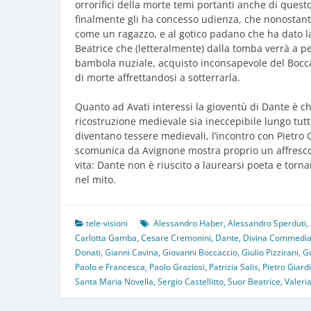
orrorifici della morte temi portanti anche di quest
finalmente gli ha concesso udienza, che nonostan
come un ragazzo, e al gotico padano che ha dato l
Beatrice che (letteralmente) dalla tomba verrà a p
bambola nuziale, acquisto inconsapevole del Boccac
di morte affrettandosi a sotterrarla.
Quanto ad Avati interessi la gioventù di Dante è chi
ricostruzione medievale sia ineccepibile lungo tutt
diventano tessere medievali, l’incontro con Pietro 
scomunica da Avignone mostra proprio un affresco
vita: Dante non è riuscito a laurearsi poeta e torn
nel mito.
tele-visioni
Alessandro Haber
,
Alessandro Sperduti
,
Carlotta Gamba
,
Cesare Cremonini
,
Dante
,
Divina Commedi
Donati
,
Gianni Cavina
,
Giovanni Boccaccio
,
Giulio Pizzirani
,
Gu
Paolo e Francesca
,
Paolo Graziosi
,
Patrizia Salis
,
Pietro Giard
Santa Maria Novella
,
Sergio Castellitto
,
Suor Beatrice
,
Valeri