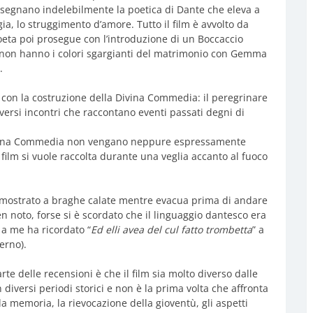
lio segnano indelebilmente la poetica di Dante che eleva a
ia, lo struggimento d’amore. Tutto il film è avvolto da
oeta poi prosegue con l’introduzione di un Boccaccio
ce non hanno i colori sgargianti del matrimonio con Gemma
.
i con la costruzione della Divina Commedia: il peregrinare
ersi incontri che raccontano eventi passati degni di
 Divina Commedia non vengano neppure espressamente
 film si vuole raccolta durante una veglia accanto al fuoco
 mostrato a braghe calate mentre evacua prima di andare
n noto, forse si è scordato che il linguaggio dantesco era
a me ha ricordato “
Ed elli avea del cul fatto trombetta
” a
erno).
rte delle recensioni è che il film sia molto diverso dalle
n diversi periodi storici e non è la prima volta che affronta
a memoria, la rievocazione della gioventù, gli aspetti