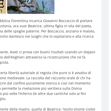
bblica Fiorentina incarica Giovanni Boccaccio di portare
ntonia, ora suor Beatrice, ultima figlia in vita del poeta,
dia delle spoglie paterne. Per Boccaccio, anziano e malato,
’esilio dantesco nei luoghi che lo ospitarono e alla ricerca
Dante, Avati ci prova con buoni risultati usando un doppio
io dell’Alighieri attraverso la ricostruzione che ne fa
pista.
ta libertà autoriale al regista che pure si è avvalso di
ione medievale. La raccolta del racconto orale di chi ha
cire dal confine puramente storico e così nel momento
 permette la rivelazione più veritiera sulla Divina
più volte l’Inferno (le altre due cantiche solo ai fini
lio.
morte della madre, quella di Beatrice, l’esilio (morte civile)