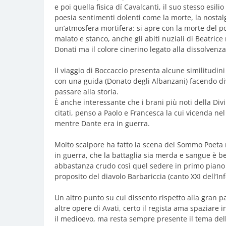
e poi quella fisica dí Cavalcanti, il suo stesso esi
poesia sentimenti dolenti come la morte, la nostalg
un’atmosfera mortifera: si apre con la morte del p
malato e stanco, anche gli abiti nuziali di Beatri
Donati ma il colore cinerino legato alla dissolvenza
Il viaggio di Boccaccio presenta alcune similitudin
con una guida (Donato degli Albanzani) facendo div
passare alla storia.
È anche interessante che i brani più noti della
citati, penso a Paolo e Francesca la cui vicenda nel
mentre Dante era in guerra.
Molto scalpore ha fatto la scena del Sommo Poeta
in guerra, che la battaglia sia merda e sangue è be
abbastanza crudo così quel sedere in primo piano 
proposito del diavolo Barbariccia (canto XXI dell’Inf
Un altro punto su cui dissento rispetto alla gran pa
altre opere di Avati, certo il regista ama spaziare i
il medioevo, ma resta sempre presente il tema dell