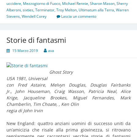
uccidere
,
Mezzogiorno di Fuoco
,
Michael Rennie
,
Sharon Mason
,
Sherry
Alberoni
,
sixties
,
Terminator
,
Troy Melton
,
Ultimatum alla Terra
,
Warren
Stevens
,
Wendell Corey
Lascia un commento
Storie di fantasmi
15 Marzo 2019
ava
Ghost Story
USA 1981, Universal
con Fred Astaire, Melvyn Douglas, Douglas Fairbanks
Jr., John Houseman, Craig Wasson, Patricia Neal, Alice
Krige, Jacqueline Brookes, Miguel Fernandes, Mark
Chamberlin, Tim Choate, , Ken Olin
regia di John Irvin
New England: quattro anziani uomini di successo uniti da
un’amicizia che risale alla prima giovinezza, si ritrovano
regolarmente per raccontarsi vecchie storie di fantasmi