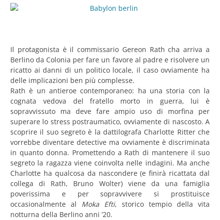
Il protagonista è il commissario Gereon Rath cha arriva a
Berlino da Colonia per fare un favore al padre e risolvere un
ricatto ai danni di un politico locale, il caso ovviamente ha
delle implicazioni ben più complesse.
Rath è un antieroe contemporaneo: ha una storia con la
cognata vedova del fratello morto in guerra, lui è
sopravvissuto ma deve fare ampio uso di morfina per
superare lo stress postraumatico, ovviamente di nascosto. A
scoprire il suo segreto è la dattilografa Charlotte Ritter che
vorrebbe diventare detective ma ovviamente è discriminata
in quanto donna. Promettendo a Rath di mantenere il suo
segreto la ragazza viene coinvolta nelle indagini. Ma anche
Charlotte ha qualcosa da nascondere (e finirà ricattata dal
collega di Rath, Bruno Wolter) viene da una famiglia
poverissima e per sopravvivere si prostituisce
occasionalmente al
Moka Efti
, storico tempio della vita
notturna della Berlino anni ’20.