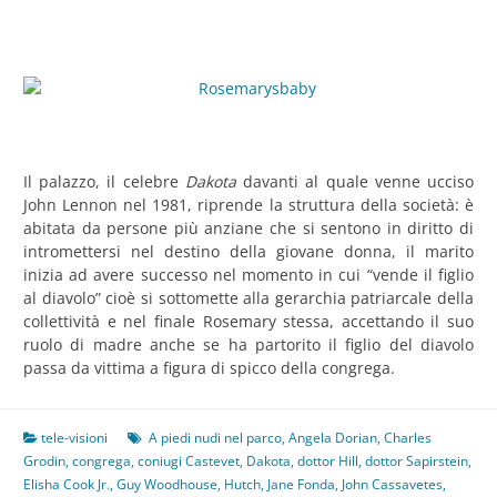
Il palazzo, il celebre
Dakota
davanti al quale venne ucciso
John Lennon nel 1981, riprende la struttura della società: è
abitata da persone più anziane che si sentono in diritto di
intromettersi nel destino della giovane donna, il marito
inizia ad avere successo nel momento in cui “vende il figlio
al diavolo” cioè si sottomette alla gerarchia patriarcale della
collettività e nel finale Rosemary stessa, accettando il suo
ruolo di madre anche se ha partorito il figlio del diavolo
passa da vittima a figura di spicco della congrega.
tele-visioni
A piedi nudi nel parco
,
Angela Dorian
,
Charles
Grodin
,
congrega
,
coniugi Castevet
,
Dakota
,
dottor Hill
,
dottor Sapirstein
,
Elisha Cook Jr.
,
Guy Woodhouse
,
Hutch
,
Jane Fonda
,
John Cassavetes
,