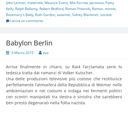
John Lennon
,
maternità
,
Maurice Evans
,
Mia Farrow
,
paranoia
,
Patsy
Kelly
,
Ralph Bellamy
,
Robert Redford
,
Roman Polanski
,
Roman. minnie
,
Rosemary's Baby
,
Ruth Gordon
,
satanisti
,
Sidney Blackmer
,
società
Lascia un commento
Babylon Berlin
9 Marzo 2019
ava
Arriva finalmente in chiaro, su Rai4 l’acclamata serie tv
tedesca tratta dai romanzi di Volker Kutscher.
Una delle produzioni televisive più costose che restituisce
perfettamente l’atmosfera della Repubblica di Weimar nelle
ambientazioni e nei costumi e indaga nei fermenti politici
con scontri manipolati tra destra e sinistra che sarebbero
ben presto degenarati nella follia nazista.