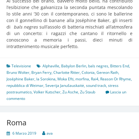
Al successo del brano, davvero molto bello, ha contribuito
l’esibizione che galvanizza la seconda puntata mescolando
lo stile anni ’30 con il contemporaneo, ci sono le ballerine
con il gonnellino di banane alla Joséphine Baker, gli inserti
di
bals negres
sull’assolo di batteria mischiati all’atmosfera
di un concerto: i ragazzi che cantano il ritornello e
conoscono a memoria i passi, dieci minuti di
intrattenimento musicale perfetto.
Televisione
Alphaville
,
Babylon Berlin
,
bals negres
,
Bitters End
,
Bruno Wolter
,
Bryan Ferry
,
Charlotte Ritter
,
Colonia
,
Gereon Rath
,
Joséphine Baker
,
la Sorokina
,
Moka Efti
,
morfina
,
Rai4
,
Reason Or Rhyme
,
repubblica di Weimar
,
Severija Janušauskaitė
,
sound track
,
stress
postraumatico
,
Volker Kutscher
,
Zu Asche
,
Zu Staub
Lascia un
commento
Roma
6 Marzo 2019
ava