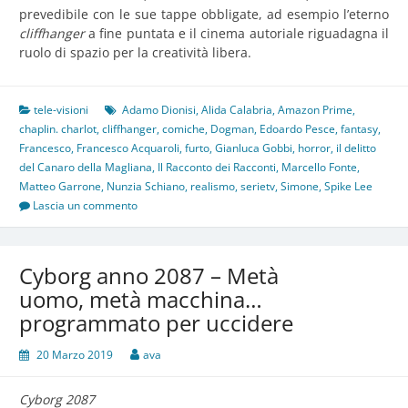
prevedibile con le sue tappe obbligate, ad esempio l’eterno
cliffhanger
a fine puntata e il cinema autoriale riguadagna il
ruolo di spazio per la creatività libera.
tele-visioni
Adamo Dionisi
,
Alida Calabria
,
Amazon Prime
,
chaplin. charlot
,
cliffhanger
,
comiche
,
Dogman
,
Edoardo Pesce
,
fantasy
,
Francesco
,
Francesco Acquaroli
,
furto
,
Gianluca Gobbi
,
horror
,
il delitto
del Canaro della Magliana
,
Il Racconto dei Racconti
,
Marcello Fonte
,
Matteo Garrone
,
Nunzia Schiano
,
realismo
,
serietv
,
Simone
,
Spike Lee
Lascia un commento
Cyborg anno 2087 – Metà
uomo, metà macchina…
programmato per uccidere
20 Marzo 2019
ava
Cyborg 2087