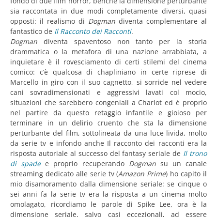
fondo di due film horror, benché la dimensione perturbante
sia raccontata in due modi completamente diversi, quasi
opposti: il realismo di
Dogman
diventa complementare al
fantastico de
Il Racconto dei Racconti
.
Dogman
diventa spaventoso non tanto per la storia
drammatica o la metafora di una nazione arrabbiata, a
inquietare è il rovesciamento di certi stilemi del cinema
comico: c’è qualcosa di chapliniano in certe riprese di
Marcello in giro con il suo cagnetto, si sorride nel vedere
cani sovradimensionati e aggressivi lavati col mocio,
situazioni che sarebbero congeniali a Charlot ed è proprio
nel partire da questo retaggio infantile e gioioso per
terminare in un delirio cruento che sta la dimensione
perturbante del film, sottolineata da una luce livida, molto
da serie tv e infondo anche Il racconto dei racconti era la
risposta autoriale al successo del fantasy seriale de
Il trono
di spade
e proprio recuperando
Dogman
su un canale
streaming dedicato alle serie tv (
Amazon Prime
) ho capito il
mio disamoramento dalla dimensione seriale: se cinque o
sei anni fa la serie tv era la risposta a un cinema molto
omolagato, ricordiamo le parole di Spike Lee, ora è la
dimensione seriale, salvo casi eccezionali, ad essere