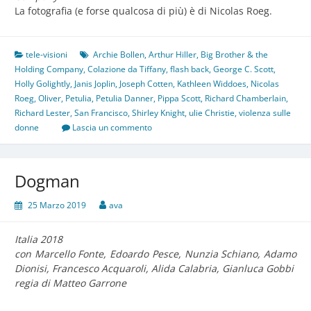
La fotografia (e forse qualcosa di più) è di Nicolas Roeg.
tele-visioni
Archie Bollen
,
Arthur Hiller
,
Big Brother & the
Holding Company
,
Colazione da Tiffany
,
flash back
,
George C. Scott
,
Holly Golightly
,
Janis Joplin
,
Joseph Cotten
,
Kathleen Widdoes
,
Nicolas
Roeg
,
Oliver
,
Petulia
,
Petulia Danner
,
Pippa Scott
,
Richard Chamberlain
,
Richard Lester
,
San Francisco
,
Shirley Knight
,
ulie Christie
,
violenza sulle
donne
Lascia un commento
Dogman
25 Marzo 2019
ava
Italia 2018
con Marcello Fonte, Edoardo Pesce, Nunzia Schiano, Adamo
Dionisi, Francesco Acquaroli, Alida Calabria, Gianluca Gobbi
regia di Matteo Garrone