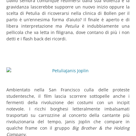
David sembra comunque redimersi dalla sua violenza e la
gravidanza lascerebbe supporre un nuovo inizio oppure la
scelta di Petulia di ricoverarsi nella clinica di Bollen per il
parto è un’ennesima forma d’aiuto? Il finale è aperto e di
libera interpretazione ma
Petulia
è indubbiamente una
pellicola che va letta in filigrana, dove contano di più i non
detti e i flash back dei ricordi.
Ambientato nella San Francisco culla delle proteste
studentesche, il film lascia scorrere sottopelle anche i
fermenti della rivoluzione dei costumi con un incipit
notevole. I ricchi borghesi letteralmente imbalsamati
trasportati su carrozzine al concerto della cantante più
rivoluzionaria del tempo, Janis Joplin che compare in
qualche frame con il gruppo
Big Brother & the Holding
Company
.