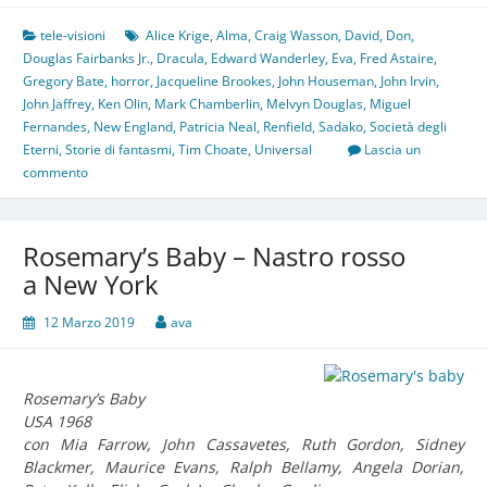
tele-visioni
Alice Krige
,
Alma
,
Craig Wasson
,
David
,
Don
,
Douglas Fairbanks Jr.
,
Dracula
,
Edward Wanderley
,
Eva
,
Fred Astaire
,
Gregory Bate
,
horror
,
Jacqueline Brookes
,
John Houseman
,
John Irvin
,
John Jaffrey
,
Ken Olin
,
Mark Chamberlin
,
Melvyn Douglas
,
Miguel
Fernandes
,
New England
,
Patricia Neal
,
Renfield
,
Sadako
,
Società degli
Eterni
,
Storie di fantasmi
,
Tim Choate
,
Universal
Lascia un
commento
Rosemary’s Baby – Nastro rosso
a New York
12 Marzo 2019
ava
Rosemary’s Baby
USA 1968
con Mia Farrow, John Cassavetes, Ruth Gordon, Sidney
Blackmer, Maurice Evans, Ralph Bellamy, Angela Dorian,