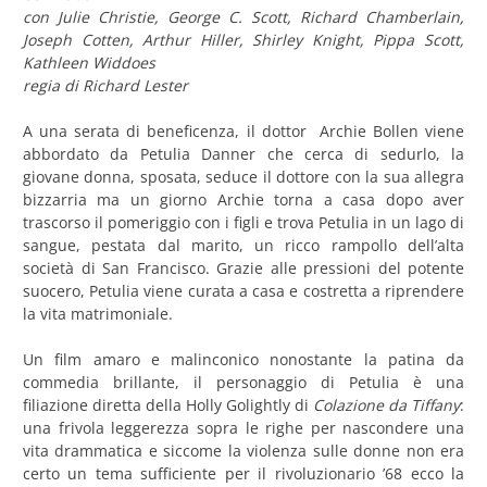
con Julie Christie, George C. Scott, Richard Chamberlain,
Joseph Cotten, Arthur Hiller, Shirley Knight, Pippa Scott,
Kathleen Widdoes
regia di Richard Lester
A una serata di beneficenza, il dottor Archie Bollen viene
abbordato da Petulia Danner che cerca di sedurlo, la
giovane donna, sposata, seduce il dottore con la sua allegra
bizzarria ma un giorno Archie torna a casa dopo aver
trascorso il pomeriggio con i figli e trova Petulia in un lago di
sangue, pestata dal marito, un ricco rampollo dell’alta
società di San Francisco. Grazie alle pressioni del potente
suocero, Petulia viene curata a casa e costretta a riprendere
la vita matrimoniale.
Un film amaro e malinconico nonostante la patina da
commedia brillante, il personaggio di Petulia è una
filiazione diretta della Holly Golightly di
Colazione da Tiffany
:
una frivola leggerezza sopra le righe per nascondere una
vita drammatica e siccome la violenza sulle donne non era
certo un tema sufficiente per il rivoluzionario ’68 ecco la