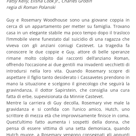
Patsy Kelly, Elisha Cook Jr., Charles Grodin
regia di Roman Polanski
Guy e Rosemary Woodhouse sono una giovane coppia in
cerca di un appartamento per metter su famiglia. Trovano
casa in un elegante stabile ma poco tempo dopo il trasloco
l’immobile viene funestato dal suicidio di una ragazza che
viveva con gli anziani coniugi Castevet. La tragedia fa
conoscere le due coppie e Guy, attore di belle speranze
rimane molto colpito dai racconti dell’anziano Roman,
offrendo l’occasione ai due gentili ma invadenti vecchietti di
introdursi nella loro vita. Quando Rosemary scopre di
aspettare il figlio tanto desiderato i Cassavetes prendono in
mano la situazione e scelgono il ginecologo che seguirà la
gravindanza, il dottor Sapirstein, che consiglia una cura
fatta di erbe, supevisionata da Minnie Castevet.
Mentre la carriera di Guy decolla, Rosemary vive male la
gravidanza e si confida con l’unico amico, Hutch, uno
scrittore di mezza età che improvvisamente finisce in coma.
Quest’ultimo fatto aumenta i sospetti della donna, che
pensa di essere vittima di una setta demoniaca, quando
Hutch muore, a Rosemary vengono consegnati gli appunti