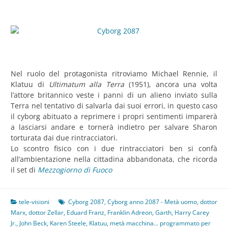
Nel ruolo del protagonista ritroviamo Michael Rennie, il
Klatuu di
Ultimatum alla Terra
(1951), ancora una volta
l’attore britannico veste i panni di un alieno inviato sulla
Terra nel tentativo di salvarla dai suoi errori, in questo caso
il cyborg abituato a reprimere i propri sentimenti imparerà
a lasciarsi andare e tornerà indietro per salvare Sharon
torturata dai due rintracciatori.
Lo scontro fisico con i due rintracciatori ben si confà
all’ambientazione nella cittadina abbandonata, che ricorda
il set di
Mezzogiorno di Fuoco
tele-visioni
Cyborg 2087
,
Cyborg anno 2087 - Metà uomo
,
dottor
Marx
,
dottor Zellar
,
Eduard Franz
,
Franklin Adreon
,
Garth
,
Harry Carey
Jr.
,
John Beck
,
Karen Steele
,
Klatuu
,
metà macchina... programmato per