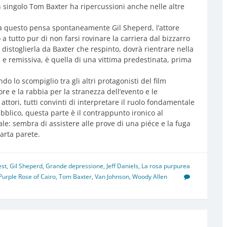
singolo Tom Baxter ha ripercussioni anche nelle altre
 e a questo pensa spontaneamente Gil Sheperd, l’attore
 tutto pur di non farsi rovinare la carriera dal bizzarro
 distoglierla da Baxter che respinto, dovrà rientrare nella
a e remissiva, è quella di una vittima predestinata, prima
o lo scompiglio tra gli altri protagonisti del film
more e la rabbia per la stranezza dell’evento e le
attori, tutti convinti di interpretare il ruolo fondamentale
pubblico, questa parte è il contrappunto ironico al
ale: sembra di assistere alle prove di una piéce e la fuga
arta parete.
est
,
Gil Sheperd
,
Grande depressione
,
Jeff Daniels
,
La rosa purpurea
Purple Rose of Cairo
,
Tom Baxter
,
Van Johnson
,
Woody Allen