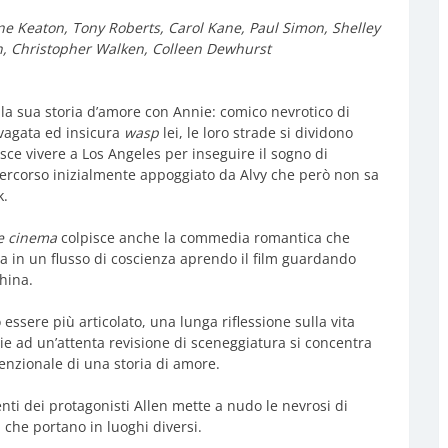
ne Keaton, Tony Roberts, Carol Kane, Paul Simon, Shelley
in, Christopher Walken, Colleen Dewhurst
ulla sua storia d’amore con Annie: comico nevrotico di
svagata ed insicura
wasp
lei, le loro strade si dividono
ce vivere a Los Angeles per inseguire il sogno di
ercorso inizialmente appoggiato da Alvy che però non sa
k.
e cinema
colpisce anche la commedia romantica che
 in un flusso di coscienza aprendo il film guardando
hina.
 essere più articolato, una lunga riflessione sulla vita
e ad un’attenta revisione di sceneggiatura si concentra
enzionale di una storia di amore.
nti dei protagonisti Allen mette a nudo le nevrosi di
i che portano in luoghi diversi.