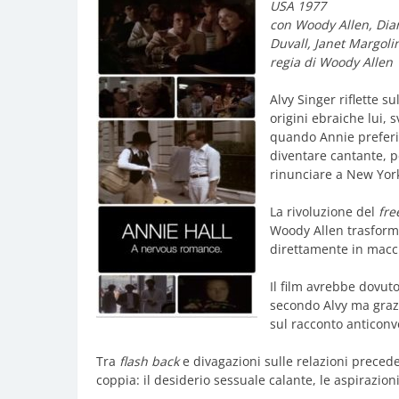
USA 1977
con Woody Allen, Dia
Duvall, Janet Margol
regia di Woody Allen
Alvy Singer riflette s
origini ebraiche lui, 
quando Annie preferis
diventare cantante, p
rinunciare a New Yor
La rivoluzione del
fre
Woody Allen trasforma
direttamente in macc
Il film avrebbe dovuto
secondo Alvy ma grazi
sul racconto anticonv
Tra
flash back
e divagazioni sulle relazioni precede
coppia: il desiderio sessuale calante, le aspirazion