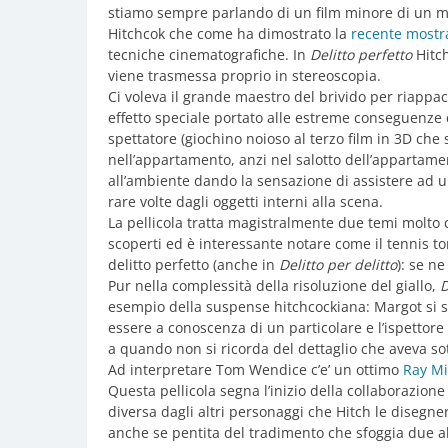
stiamo sempre parlando di un film minore di un m
Hitchcok che come ha dimostrato la
recente mostr
tecniche cinematografiche. In
Delitto perfetto
Hitch
viene trasmessa proprio in stereoscopia.
Ci voleva il grande maestro del brivido per riappac
effetto speciale portato alle estreme conseguenze c
spettatore (giochino noioso al terzo film in 3D che 
nell’appartamento, anzi nel salotto dell’appartame
all’ambiente dando la sensazione di assistere ad u
rare volte dagli oggetti interni alla scena.
La pellicola tratta magistralmente due temi molto ca
scoperti ed è interessante notare come il tennis tor
delitto perfetto (anche in
Delitto per delitto
): se n
Pur nella complessità della risoluzione del giallo,
D
esempio della suspense hitchcockiana: Margot si sa
essere a conoscenza di un particolare e l’ispettore
a quando non si ricorda del dettaglio che aveva sott
Ad interpretare Tom Wendice c’e’ un ottimo
Ray Mi
Questa pellicola segna l’inizio della collaborazion
diversa dagli altri personaggi che Hitch le disegn
anche se pentita del tradimento che sfoggia due ab