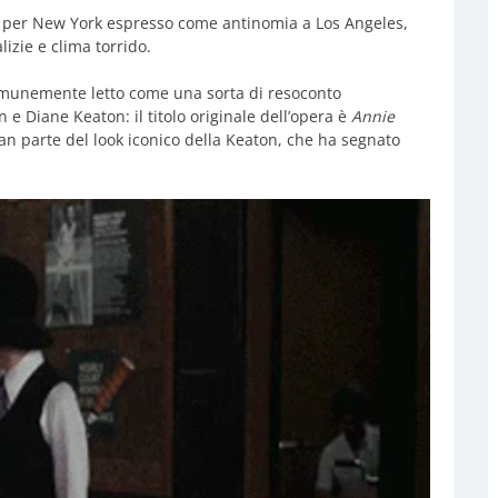
en per New York espresso come antinomia a Los Angeles,
izie e clima torrido.
 comunemente letto come una sorta di resoconto
 e Diane Keaton: il titolo originale dell’opera è
Annie
gran parte del look iconico della Keaton, che ha segnato