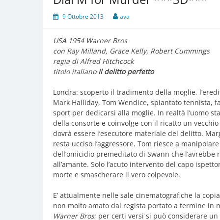
9 Ottobre 2013
ava
USA 1954 Warner Bros
con Ray Milland, Grace Kelly, Robert Cummings
regia di Alfred Hitchcock
titolo italiano
Il delitto perfetto
Londra: scoperto il tradimento della moglie, l’ered
Mark Halliday, Tom Wendice, spiantato tennista, 
sport per dedicarsi alla moglie. In realtà l’uomo st
della consorte e coinvolge con il ricatto un vecch
dovrà essere l’esecutore materiale del delitto. Marg
resta ucciso l’aggressore. Tom riesce a manipolare 
dell’omicidio premeditato di Swann che l’avrebbe r
all’amante. Solo l’acuto intervento del capo ispett
morte e smascherare il vero colpevole.
E’ attualmente nelle sale cinematografiche la copia
non molto amato dal regista portato a termine in m
Warner Bros
; per certi versi si può considerare u