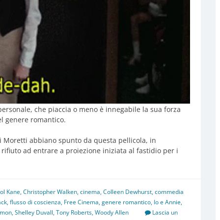
 personale, che piaccia o meno è innegabile la sua forza
el genere romantico.
i Moretti abbiano spunto da questa pellicola, in
rifiuto ad entrare a proiezione iniziata al fastidio per i
ol Kane
,
Christopher Walken
,
cinema
,
Colleen Dewhurst
,
commedia
ack
,
flusso di coscienza
,
Free Cinema
,
genere romantico
,
Io e Annie
,
imon
,
Shelley Duvall
,
Tony Roberts
,
Woody Allen
Lascia un