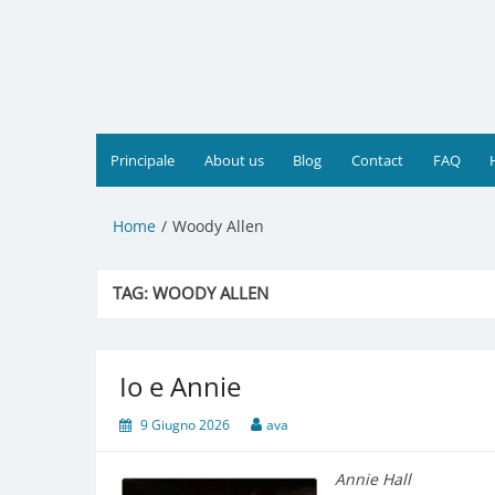
Vai
al
contenuto
Principale
About us
Blog
Contact
FAQ
Home
Woody Allen
TAG:
WOODY ALLEN
Io e Annie
9 Giugno 2026
ava
Annie Hall