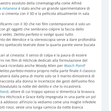
aestro assoluto della cinematografia come Alfred
a milanese
è stato anche un grande sperimentatore di
 si cimenta con il 3D e la pellicola attualmente in sala
ificarmi con il 3D che nei film contemporanei è solo un
on gli oggetti che sembrano colpire la faccia dello
si vede).
Delitto perfetto
si svolge quasi tutto
nto dei Wendice e la stereoscopia serve a dare profondità
no spettacolo teatrale dove la quarta parete viene bucata
ri al cineasta: il senso di colpa e la paura di essere
ni nei film di Hitchcok dedicati alla formulazione del
e sarà ricordato anche Woody Allen per
Match Point
?
elitto perfetto
mostra proprio nella parte finale il classico
lverà dalla pena di morte solo se il marito dimostrerà di
 racconta alla donna le incertezze dei gesti dell’uomo fino
ovalutato la notte del delitto e che lo incastrerà.
lland
, attore di cui troppo spesso si dimentica la bravura.
e tra Hitchcock e Grace Kelly impegnata in una parte un po’
erà addosso: all’inizio la vediamo come una moglie infedele
iti rossi, veste una lunga camicia da notte bianca