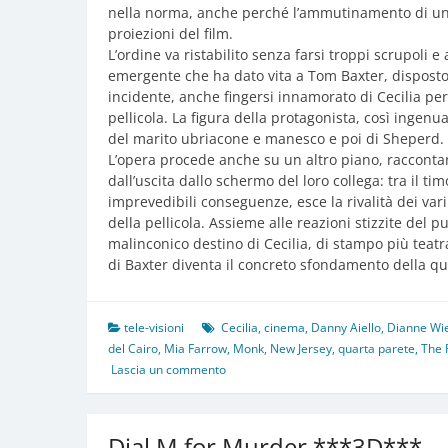
nella norma, anche perché l’ammutinamento di un 
proiezioni del film.
L’ordine va ristabilito senza farsi troppi scrupoli
emergente che ha dato vita a Tom Baxter, disposto a
incidente, anche fingersi innamorato di Cecilia per
pellicola. La figura della protagonista, così ingenu
del marito ubriacone e manesco e poi di Sheperd.
L’opera procede anche su un altro piano, raccontand
dall’uscita dallo schermo del loro collega: tra il ti
imprevedibili conseguenze, esce la rivalità dei vari 
della pellicola. Assieme alle reazioni stizzite del 
malinconico destino di Cecilia, di stampo più teatr
di Baxter diventa il concreto sfondamento della qu
tele-visioni
Cecilia
,
cinema
,
Danny Aiello
,
Dianne Wi
del Cairo
,
Mia Farrow
,
Monk
,
New Jersey
,
quarta parete
,
The 
Lascia un commento
Dial M for Murder ***3D***