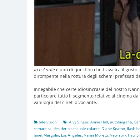
Io e Annie
è uno di quei film che travalica il gusto
dirompente nella rottura degli schemi prefissati d
Innegabile che certe idiosincrasie del nostro Nann
particolare tutto il segmento relativo al cinema dal 
vaniloqui del cinefilo vociante.
tele-visioni
Alvy Singer
,
Annie Hall
,
autobiogafia
,
Car
romantica
,
desiderio sessuale calante
,
Diane Keaton
,
flash b
Janet Margolin
,
Los Angeles
,
Nanni Moretti
,
New York
,
Paul S